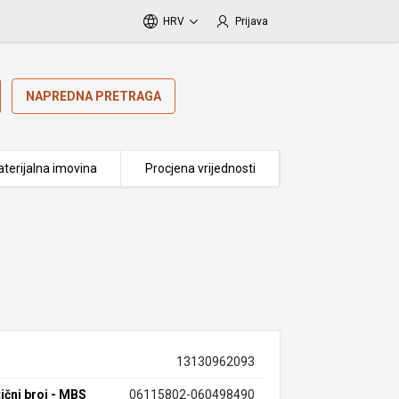
HRV
Prijava
NAPREDNA PRETRAGA
terijalna imovina
Procjena vrijednosti
13130962093
ični broj - MBS
06115802-060498490