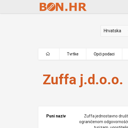
Skip to Main Content
Država
Tvrtke
Opći podaci
Zuffa j.d.o.o.
Zuffa j.d.o.o.
Puni naziv
Zuffa jednostavno društ
ograničenom odgovornošć
turizam, ugostitelj