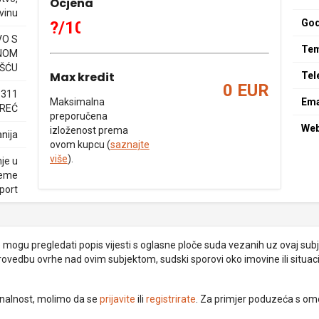
Ocjena
vinu
God
?/10
O S
Tem
NOM
ŠĆU
Max kredit
Tel
0 EUR
1311
Maksimalna
Ema
REĆ
preporučena
We
izloženost prema
nija
ovom kupcu (
saznajte
više
).
nje u
reme
sport
je mogu pregledati popis vijesti s oglasne ploče suda vezanih uz ovaj subje
provedbu ovrhe nad ovim subjektom, sudski sporovi oko imovine ili situacij
ionalnost, molimo da se
prijavite
ili
registrirate
. Za primjer poduzeća s om