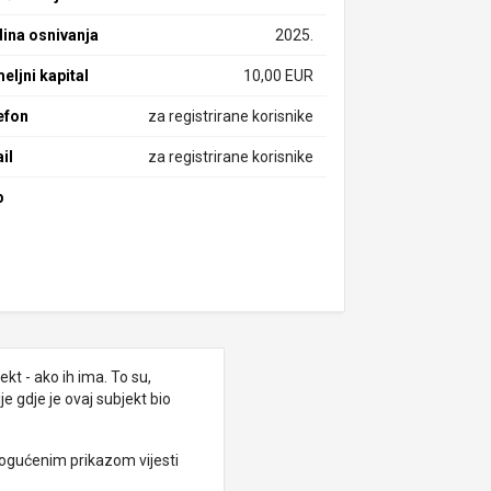
ina osnivanja
2025.
eljni kapital
10,00 EUR
efon
za registrirane korisnike
il
za registrirane korisnike
b
kt - ako ih ima. To su,
e gdje je ovaj subjekt bio
ogućenim prikazom vijesti