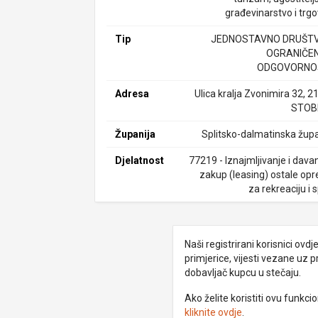
građevinarstvo i trgo
Tip
JEDNOSTAVNO DRUŠTV
OGRANIČE
ODGOVORNO
Adresa
Ulica kralja Zvonimira 32, 2
STOB
Županija
Splitsko-dalmatinska župa
Djelatnost
77219 - Iznajmljivanje i dava
zakup (leasing) ostale op
za rekreaciju i 
Naši registrirani korisnici ovd
primjerice, vijesti vezane uz 
dobavljač kupcu u stečaju.
Ako želite koristiti ovu funkc
kliknite ovdje
.