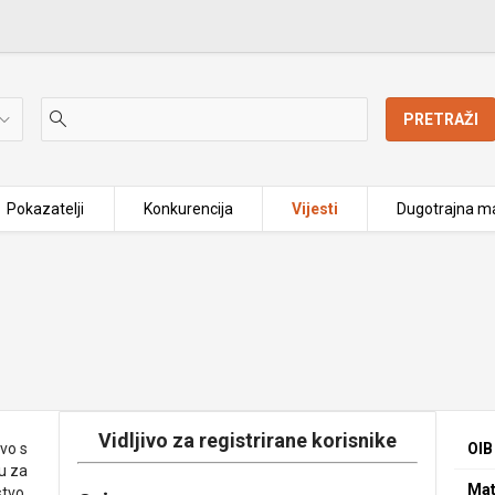
PRETRAŽI
Pokazatelji
Konkurencija
Vijesti
Dugotrajna ma
Vidljivo za registrirane korisnike
vo s
OIB
u za
Mat
stvo,