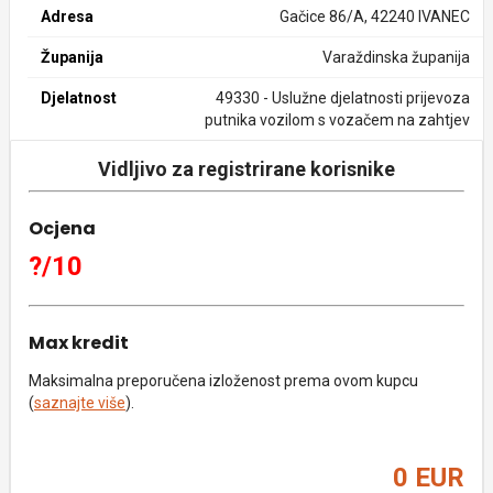
Adresa
Gačice 86/A, 42240 IVANEC
Županija
Varaždinska županija
Djelatnost
49330 - Uslužne djelatnosti prijevoza
putnika vozilom s vozačem na zahtjev
Vidljivo za registrirane korisnike
Ocjena
?/10
Max kredit
Maksimalna preporučena izloženost prema ovom kupcu
(
saznajte više
).
0 EUR