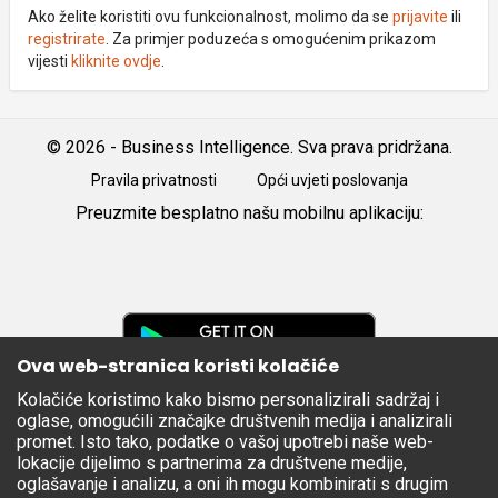
Ako želite koristiti ovu funkcionalnost, molimo da se
prijavite
ili
registrirate
. Za primjer poduzeća s omogućenim prikazom
vijesti
kliknite ovdje
.
© 2026 - Business Intelligence. Sva prava pridržana.
Pravila privatnosti
Opći uvjeti poslovanja
Preuzmite besplatno našu mobilnu aplikaciju:
Android
iOS
Google
Play
Ova web-stranica koristi kolačiće
Kolačiće koristimo kako bismo personalizirali sadržaj i
Apple
oglase, omogućili značajke društvenih medija i analizirali
Store
promet. Isto tako, podatke o vašoj upotrebi naše web-
lokacije dijelimo s partnerima za društvene medije,
oglašavanje i analizu, a oni ih mogu kombinirati s drugim