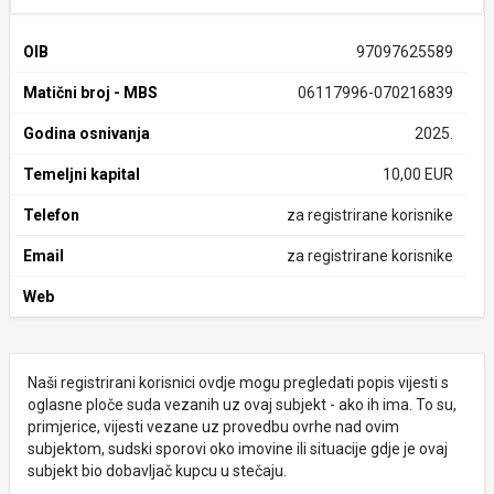
OIB
97097625589
Matični broj - MBS
06117996-070216839
Godina osnivanja
2025.
Temeljni kapital
10,00 EUR
Telefon
za registrirane korisnike
Email
za registrirane korisnike
Web
Naši registrirani korisnici ovdje mogu pregledati popis vijesti s
oglasne ploče suda vezanih uz ovaj subjekt - ako ih ima. To su,
primjerice, vijesti vezane uz provedbu ovrhe nad ovim
subjektom, sudski sporovi oko imovine ili situacije gdje je ovaj
subjekt bio dobavljač kupcu u stečaju.