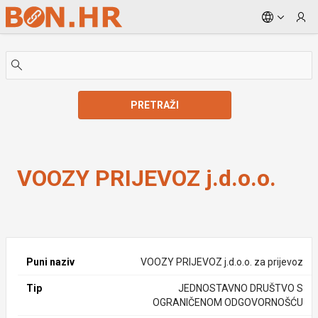
Skip to Main Content
PRETRAŽI
VOOZY PRIJEVOZ j.d.o.o.
VOOZY PRIJEVOZ j.d.o.o.
Puni naziv
VOOZY PRIJEVOZ j.d.o.o. za prijevoz
Tip
JEDNOSTAVNO DRUŠTVO S
OGRANIČENOM ODGOVORNOŠĆU