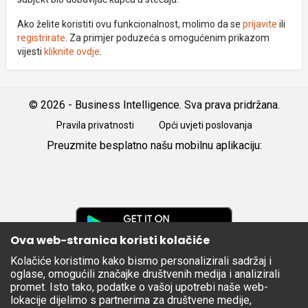
Ako želite koristiti ovu funkcionalnost, molimo da se
prijavite
ili
registrirate
. Za primjer poduzeća s omogućenim prikazom
vijesti
kliknite ovdje
.
© 2026 - Business Intelligence. Sva prava pridržana.
Pravila privatnosti
Opći uvjeti poslovanja
Preuzmite besplatno našu mobilnu aplikaciju:
Android
iOS
Google
Play
Ova web-stranica koristi kolačiće
Kolačiće koristimo kako bismo personalizirali sadržaj i
Apple
oglase, omogućili značajke društvenih medija i analizirali
Store
promet. Isto tako, podatke o vašoj upotrebi naše web-
lokacije dijelimo s partnerima za društvene medije,