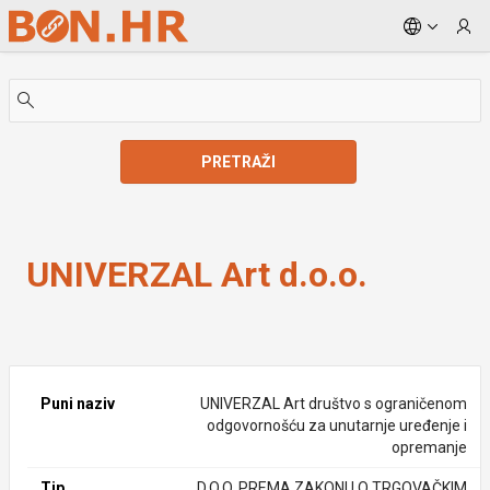
Skip to Main Content
PRETRAŽI
UNIVERZAL Art d.o.o.
UNIVERZAL Art d.o.o.
Puni naziv
UNIVERZAL Art društvo s ograničenom
odgovornošću za unutarnje uređenje i
opremanje
Tip
D.O.O. PREMA ZAKONU O TRGOVAČKIM