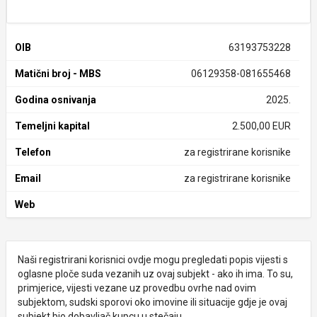
OIB
63193753228
Matični broj - MBS
06129358-081655468
Godina osnivanja
2025.
Temeljni kapital
2.500,00 EUR
Telefon
za registrirane korisnike
Email
za registrirane korisnike
Web
Naši registrirani korisnici ovdje mogu pregledati popis vijesti s
oglasne ploče suda vezanih uz ovaj subjekt - ako ih ima. To su,
primjerice, vijesti vezane uz provedbu ovrhe nad ovim
subjektom, sudski sporovi oko imovine ili situacije gdje je ovaj
subjekt bio dobavljač kupcu u stečaju.