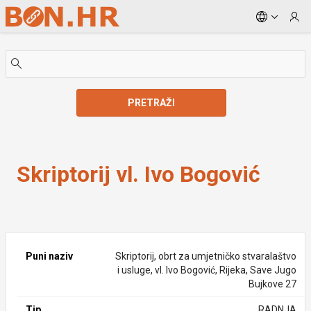
Skip to Main Content
PRETRAŽI
Skriptorij vl. Ivo Bogović
Skriptorij vl. Ivo Bogović
Puni naziv
Skriptorij, obrt za umjetničko stvaralaštvo
i usluge, vl. Ivo Bogović, Rijeka, Save Jugo
Bujkove 27
Tip
RADNJA