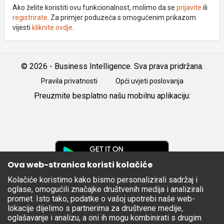
Ako želite koristiti ovu funkcionalnost, molimo da se
prijavite
ili
registrirate
. Za primjer poduzeća s omogućenim prikazom
vijesti
kliknite ovdje
.
© 2026 - Business Intelligence. Sva prava pridržana.
Pravila privatnosti
Opći uvjeti poslovanja
Preuzmite besplatno našu mobilnu aplikaciju:
Android
iOS
Google
Play
Ova web-stranica koristi kolačiće
Kolačiće koristimo kako bismo personalizirali sadržaj i
Apple
oglase, omogućili značajke društvenih medija i analizirali
Store
promet. Isto tako, podatke o vašoj upotrebi naše web-
lokacije dijelimo s partnerima za društvene medije,
oglašavanje i analizu, a oni ih mogu kombinirati s drugim