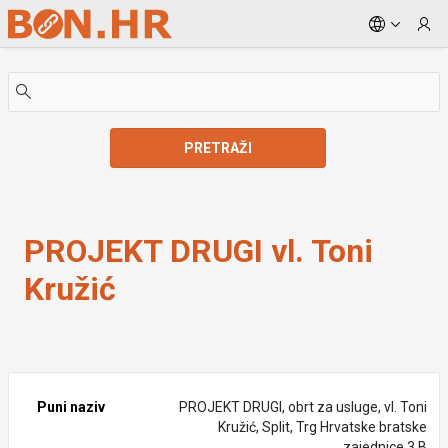
Skip to Main Content
PRETRAŽI
PROJEKT DRUGI vl. Toni Kružić
PROJEKT DRUGI vl. Toni
Kružić
Puni naziv
PROJEKT DRUGI, obrt za usluge, vl. Toni
Kružić, Split, Trg Hrvatske bratske
zajednice 3 B