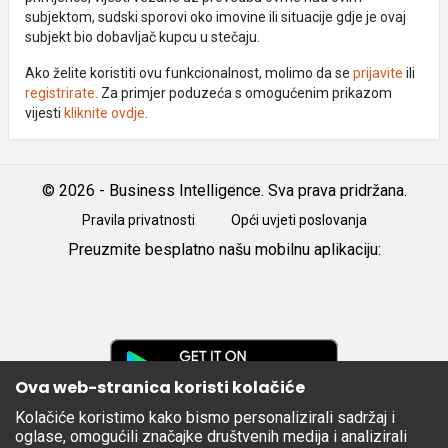
subjektom, sudski sporovi oko imovine ili situacije gdje je ovaj
subjekt bio dobavljač kupcu u stečaju.
Ako želite koristiti ovu funkcionalnost, molimo da se
prijavite
ili
registrirate
. Za primjer poduzeća s omogućenim prikazom
vijesti
kliknite ovdje
.
© 2026 - Business Intelligence. Sva prava pridržana.
Pravila privatnosti
Opći uvjeti poslovanja
Preuzmite besplatno našu mobilnu aplikaciju:
Android
iOS
Google
Play
Ova web-stranica koristi kolačiće
Kolačiće koristimo kako bismo personalizirali sadržaj i
Apple
oglase, omogućili značajke društvenih medija i analizirali
Store