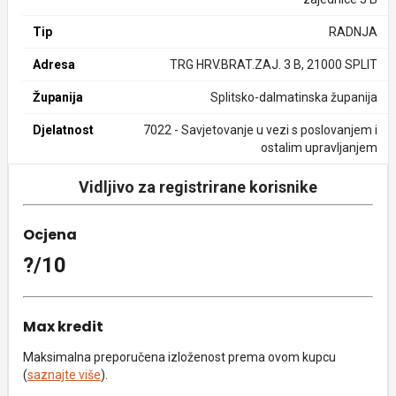
Tip
RADNJA
Adresa
TRG HRV.BRAT.ZAJ. 3 B, 21000 SPLIT
Županija
Splitsko-dalmatinska županija
Djelatnost
7022 - Savjetovanje u vezi s poslovanjem i
ostalim upravljanjem
Vidljivo za registrirane korisnike
Ocjena
?/10
Max kredit
Maksimalna preporučena izloženost prema ovom kupcu
(
saznajte više
).