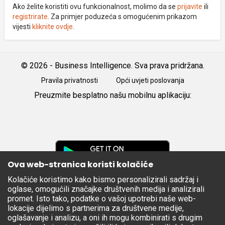
Ako želite koristiti ovu funkcionalnost, molimo da se
prijavite
ili
registrirate
. Za primjer poduzeća s omogućenim prikazom
vijesti
kliknite ovdje
.
© 2026 - Business Intelligence. Sva prava pridržana.
Pravila privatnosti
Opći uvjeti poslovanja
Preuzmite besplatno našu mobilnu aplikaciju:
Android
iOS
Google
Play
Ova web-stranica koristi kolačiće
Kolačiće koristimo kako bismo personalizirali sadržaj i
Apple
oglase, omogućili značajke društvenih medija i analizirali
Store
promet. Isto tako, podatke o vašoj upotrebi naše web-
lokacije dijelimo s partnerima za društvene medije,
oglašavanje i analizu, a oni ih mogu kombinirati s drugim