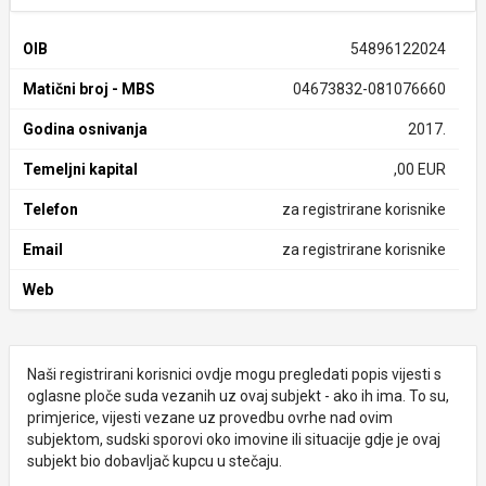
OIB
54896122024
Matični broj - MBS
04673832-081076660
Godina osnivanja
2017.
Temeljni kapital
,00 EUR
Telefon
za registrirane korisnike
Email
za registrirane korisnike
Web
Naši registrirani korisnici ovdje mogu pregledati popis vijesti s
oglasne ploče suda vezanih uz ovaj subjekt - ako ih ima. To su,
primjerice, vijesti vezane uz provedbu ovrhe nad ovim
subjektom, sudski sporovi oko imovine ili situacije gdje je ovaj
subjekt bio dobavljač kupcu u stečaju.