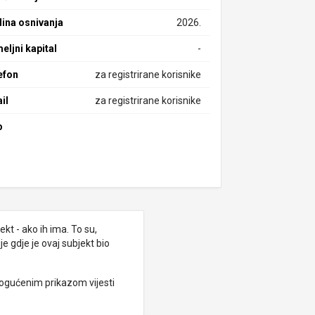
ina osnivanja
2026.
eljni kapital
-
efon
za registrirane korisnike
il
za registrirane korisnike
b
kt - ako ih ima. To su,
e gdje je ovaj subjekt bio
ogućenim prikazom vijesti