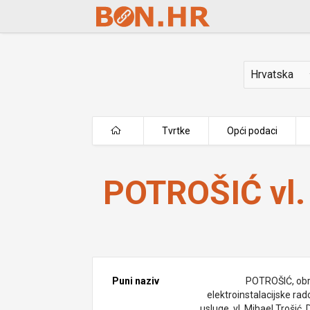
Skip to Main Content
Država
Tvrtke
Opći podaci
POTROŠIĆ vl. Mihael Trošić
POTROŠIĆ vl.
Puni naziv
POTROŠIĆ, obr
elektroinstalacijske rad
usluge, vl. Mihael Trošić, 