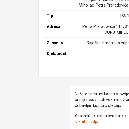
Miholjac, Petra Preradovića
Tip
RAD
Adresa
Petra Preradovića 111, 3
DONJI MIHO
Županija
Osječko-baranjska župa
Djelatnost
Naši registrirani korisnici ovd
primjerice, vijesti vezane uz 
dobavljač kupcu u stečaju.
Ako želite koristiti ovu funkc
kliknite ovdje
.