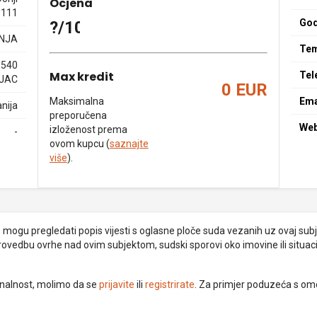
Ocjena
 111
God
?/10
NJA
Tem
1540
Max kredit
Tel
LJAC
0 EUR
Maksimalna
Ema
nija
preporučena
We
izloženost prema
-
ovom kupcu (
saznajte
više
).
je mogu pregledati popis vijesti s oglasne ploče suda vezanih uz ovaj subje
provedbu ovrhe nad ovim subjektom, sudski sporovi oko imovine ili situacij
ionalnost, molimo da se
prijavite
ili
registrirate
. Za primjer poduzeća s om