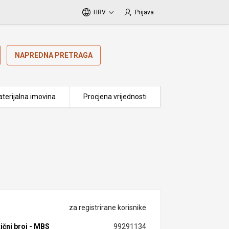
HRV
Prijava
NAPREDNA PRETRAGA
terijalna imovina
Procjena vrijednosti
za registrirane korisnike
ični broj - MBS
99291134