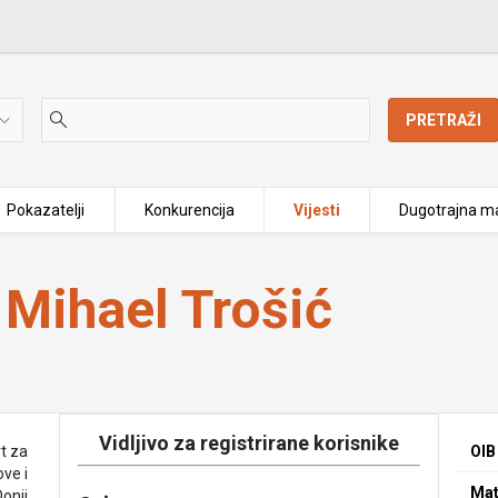
PRETRAŽI
Pokazatelji
Konkurencija
Vijesti
Dugotrajna ma
 Mihael Trošić
Vidljivo za registrirane korisnike
t za
OIB
ove i
Mat
Donji