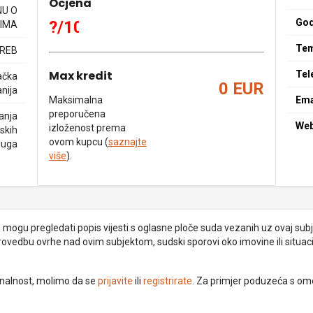
Ocjena
NU O
God
?/10
IMA
Tem
GREB
Max kredit
Tel
ačka
0 EUR
nija
Maksimalna
Ema
preporučena
anja
We
izloženost prema
rskih
ovom kupcu (
saznajte
luga
više
).
je mogu pregledati popis vijesti s oglasne ploče suda vezanih uz ovaj subje
provedbu ovrhe nad ovim subjektom, sudski sporovi oko imovine ili situacij
ionalnost, molimo da se
prijavite
ili
registrirate
. Za primjer poduzeća s om