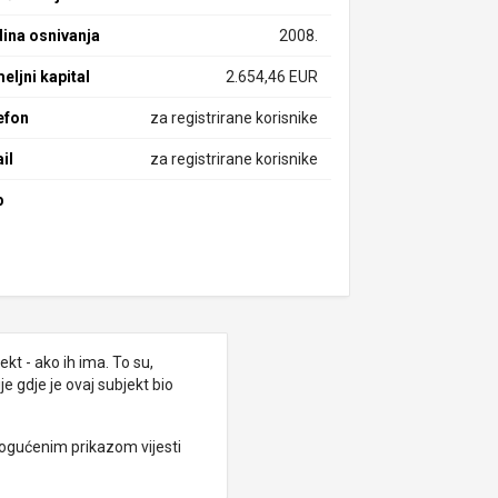
ina osnivanja
2008.
eljni kapital
2.654,46 EUR
efon
za registrirane korisnike
il
za registrirane korisnike
b
kt - ako ih ima. To su,
e gdje je ovaj subjekt bio
ogućenim prikazom vijesti