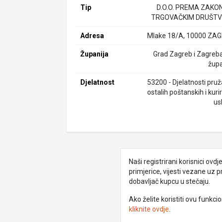
Tip
D.O.O. PREMA ZAKO
TRGOVAČKIM DRUŠTV
Adresa
Mlake 18/A, 10000 ZA
Županija
Grad Zagreb i Zagreb
župa
Djelatnost
53200 - Djelatnosti pruž
ostalih poštanskih i kuri
us
Naši registrirani korisnici ovd
primjerice, vijesti vezane uz 
dobavljač kupcu u stečaju.
Ako želite koristiti ovu funkc
kliknite ovdje
.