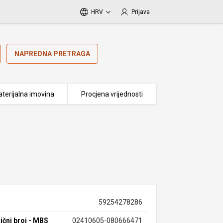
HRV
Prijava
NAPREDNA PRETRAGA
terijalna imovina
Procjena vrijednosti
59254278286
ični broj - MBS
02410605-080666471