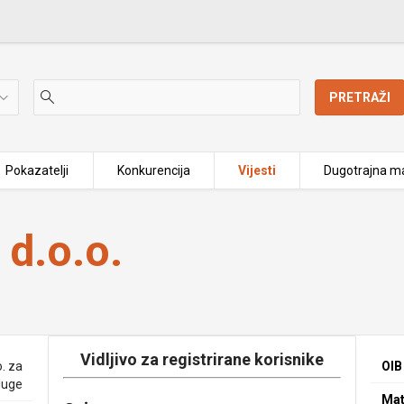
PRETRAŽI
Pokazatelji
Konkurencija
Vijesti
Dugotrajna ma
d.o.o.
Vidljivo za registrirane korisnike
. za
OIB
luge
Mat