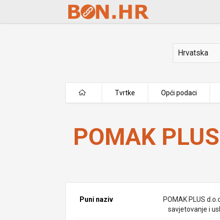
Skip to Main Content
Država
Tvrtke
Opći podaci
POMAK PLUS d.o.o.
POMAK PLUS 
Puni naziv
POMAK PLUS d.o.o
savjetovanje i us