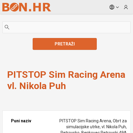
Skip to Main Content
PRETRAŽI
PITSTOP Sim Racing Arena vl. Nikola Puh
PITSTOP Sim Racing Arena
vl. Nikola Puh
Puni naziv
PITSTOP Sim Racing Arena, Obrt za
simulacijske utrke, vl. Nikola Puh,
Petrovsko, Benkovec Petrovski 49A