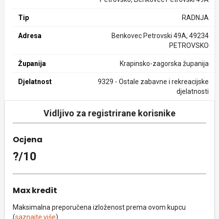
Tip
RADNJA
Adresa
Benkovec Petrovski 49A, 49234
PETROVSKO
Županija
Krapinsko-zagorska županija
Djelatnost
9329 - Ostale zabavne i rekreacijske
djelatnosti
Vidljivo za registrirane korisnike
Ocjena
?/10
Max kredit
Maksimalna preporučena izloženost prema ovom kupcu
(
saznajte više
).