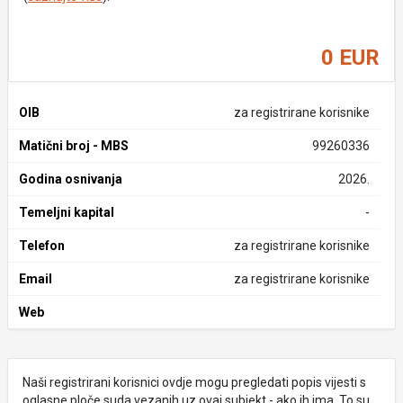
0 EUR
OIB
za registrirane korisnike
Matični broj - MBS
99260336
Godina osnivanja
2026.
Temeljni kapital
-
Telefon
za registrirane korisnike
Email
za registrirane korisnike
Web
Naši registrirani korisnici ovdje mogu pregledati popis vijesti s
oglasne ploče suda vezanih uz ovaj subjekt - ako ih ima. To su,