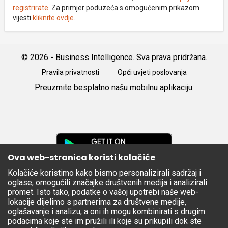
registrirate
. Za primjer poduzeća s omogućenim prikazom
vijesti
kliknite ovdje
.
© 2026 - Business Intelligence. Sva prava pridržana.
Pravila privatnosti
Opći uvjeti poslovanja
Preuzmite besplatno našu mobilnu aplikaciju:
Android
iOS
Google
Play
Ova web-stranica koristi kolačiće
Kolačiće koristimo kako bismo personalizirali sadržaj i
Apple
oglase, omogućili značajke društvenih medija i analizirali
Store
promet. Isto tako, podatke o vašoj upotrebi naše web-
lokacije dijelimo s partnerima za društvene medije,
oglašavanje i analizu, a oni ih mogu kombinirati s drugim
podacima koje ste im pružili ili koje su prikupili dok ste