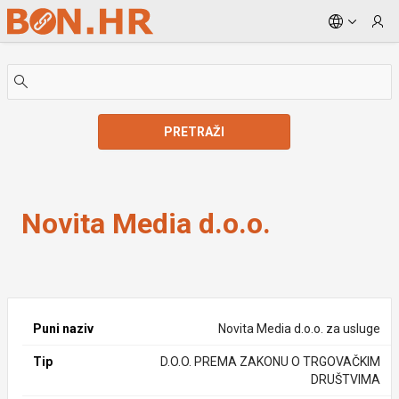
Skip to Main Content
PRETRAŽI
Novita Media d.o.o.
Novita Media d.o.o.
Puni naziv
Novita Media d.o.o. za usluge
Tip
D.O.O. PREMA ZAKONU O TRGOVAČKIM
DRUŠTVIMA