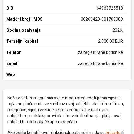
OIB
64963725518
Matični broj - MBS
06266428-081705989
Godina osnivanja
2026.
Temeljni kapital
2.500,00 EUR
Telefon
za registrirane korisnike
Email
za registrirane korisnike
Web
Naši registrirani korisnici ovdje mogu pregledati popis vijesti s
oglasne ploče suda vezanih uz ovaj subjekt - ako ih ima. To su,
primjerice, vijesti vezane uz provedbu ovrhe nad ovim
subjektom, sudski sporovi oko imovine ili situacije gdje je ovaj
subjekt bio dobavljač kupcu u stečaju.
Ako želite koristiti ovu funkcionalnost, molimo da se
prijavite
ili