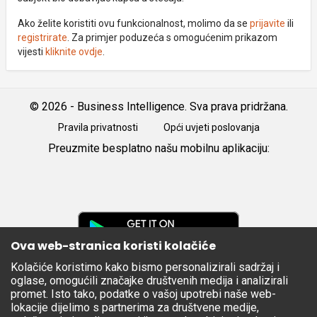
Ako želite koristiti ovu funkcionalnost, molimo da se
prijavite
ili
registrirate
. Za primjer poduzeća s omogućenim prikazom
vijesti
kliknite ovdje
.
© 2026 - Business Intelligence. Sva prava pridržana.
Pravila privatnosti
Opći uvjeti poslovanja
Preuzmite besplatno našu mobilnu aplikaciju:
Android
iOS
Google
Play
Ova web-stranica koristi kolačiće
Kolačiće koristimo kako bismo personalizirali sadržaj i
Apple
oglase, omogućili značajke društvenih medija i analizirali
Store
promet. Isto tako, podatke o vašoj upotrebi naše web-
lokacije dijelimo s partnerima za društvene medije,