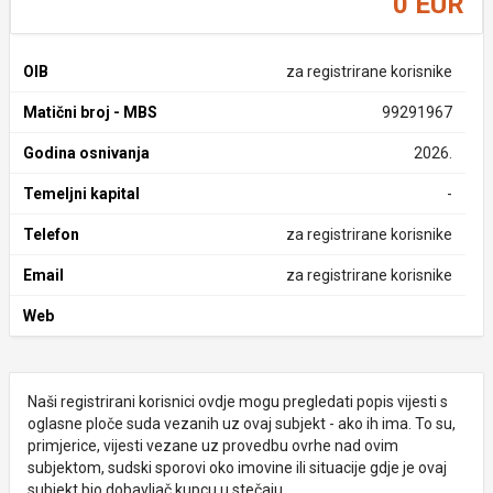
0 EUR
OIB
za registrirane korisnike
Matični broj - MBS
99291967
Godina osnivanja
2026.
Temeljni kapital
-
Telefon
za registrirane korisnike
Email
za registrirane korisnike
Web
Naši registrirani korisnici ovdje mogu pregledati popis vijesti s
oglasne ploče suda vezanih uz ovaj subjekt - ako ih ima. To su,
primjerice, vijesti vezane uz provedbu ovrhe nad ovim
subjektom, sudski sporovi oko imovine ili situacije gdje je ovaj
subjekt bio dobavljač kupcu u stečaju.