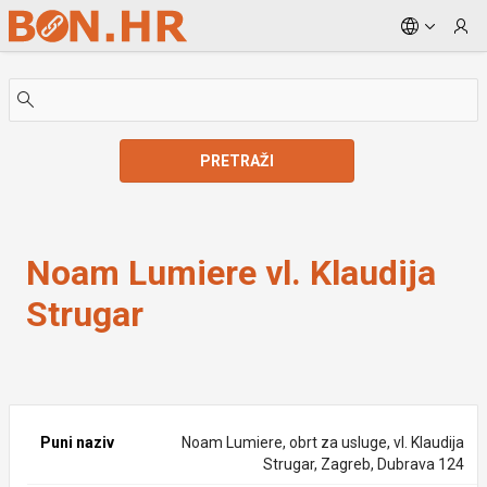
Skip to Main Content
PRETRAŽI
Noam Lumiere vl. Klaudija Strugar
Noam Lumiere vl. Klaudija
Strugar
Puni naziv
Noam Lumiere, obrt za usluge, vl. Klaudija
Strugar, Zagreb, Dubrava 124