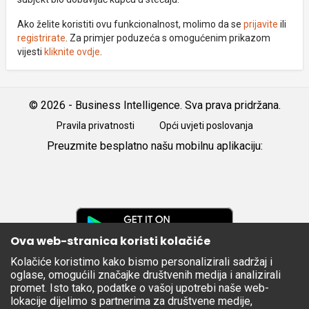
Ako želite koristiti ovu funkcionalnost, molimo da se
prijavite
ili
registrirate
. Za primjer poduzeća s omogućenim prikazom
vijesti
kliknite ovdje
.
© 2026 - Business Intelligence. Sva prava pridržana.
Pravila privatnosti
Opći uvjeti poslovanja
Preuzmite besplatno našu mobilnu aplikaciju:
Android
iOS
Google
Play
Ova web-stranica koristi kolačiće
Kolačiće koristimo kako bismo personalizirali sadržaj i
Apple
oglase, omogućili značajke društvenih medija i analizirali
Store
promet. Isto tako, podatke o vašoj upotrebi naše web-
lokacije dijelimo s partnerima za društvene medije,