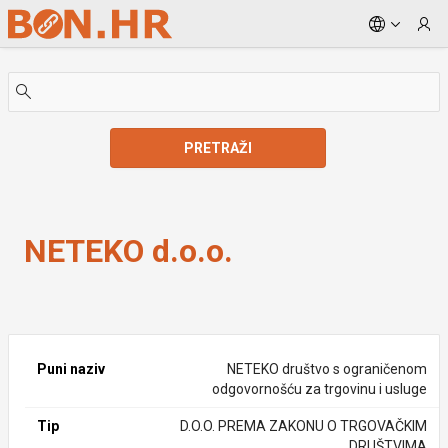
Skip to Main Content
PRETRAŽI
NETEKO d.o.o.
NETEKO d.o.o.
Puni naziv
NETEKO društvo s ograničenom
odgovornošću za trgovinu i usluge
Tip
D.O.O. PREMA ZAKONU O TRGOVAČKIM
DRUŠTVIMA