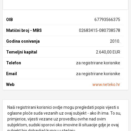
OIB
67793566375
Matični broj - MBS
02683415-080738578
Godina osnivanja
2010.
Temeljni kapital
2.640,00 EUR
Telefon
za registrirane korisnike
Email
za registrirane korisnike
Web
www.neteko.hr
Naši registrirani korisnici ovdje mogu pregledati popis vijesti s
oglasne ploče suda vezanih uz ovaj subjekt - ako ih ima. To su,
primjerice, vijesti vezane uz provedbu ovrhe nad ovim
subjektom, sudski sporovi oko imovine ili situacije gdje je ovaj
subjekt bio dobavljač kupcu u stečaju.