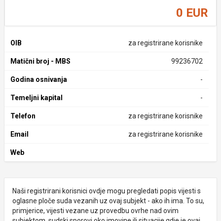
0 EUR
OIB
za registrirane korisnike
Matični broj - MBS
99236702
Godina osnivanja
-
Temeljni kapital
-
Telefon
za registrirane korisnike
Email
za registrirane korisnike
Web
Naši registrirani korisnici ovdje mogu pregledati popis vijesti s
oglasne ploče suda vezanih uz ovaj subjekt - ako ih ima. To su,
primjerice, vijesti vezane uz provedbu ovrhe nad ovim
subjektom, sudski sporovi oko imovine ili situacije gdje je ovaj