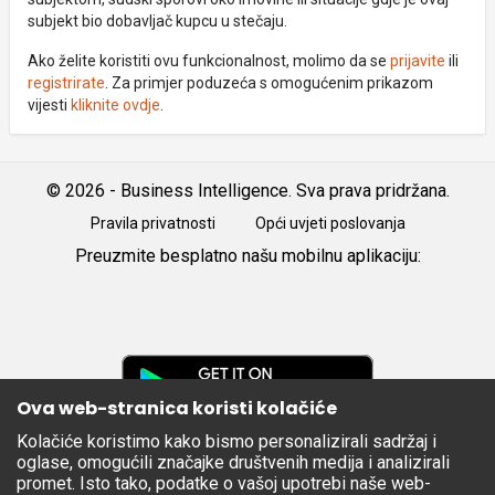
subjekt bio dobavljač kupcu u stečaju.
Ako želite koristiti ovu funkcionalnost, molimo da se
prijavite
ili
registrirate
. Za primjer poduzeća s omogućenim prikazom
vijesti
kliknite ovdje
.
© 2026 - Business Intelligence. Sva prava pridržana.
Pravila privatnosti
Opći uvjeti poslovanja
Preuzmite besplatno našu mobilnu aplikaciju:
Android
iOS
Google
Play
Ova web-stranica koristi kolačiće
Kolačiće koristimo kako bismo personalizirali sadržaj i
Apple
oglase, omogućili značajke društvenih medija i analizirali
Store
promet. Isto tako, podatke o vašoj upotrebi naše web-