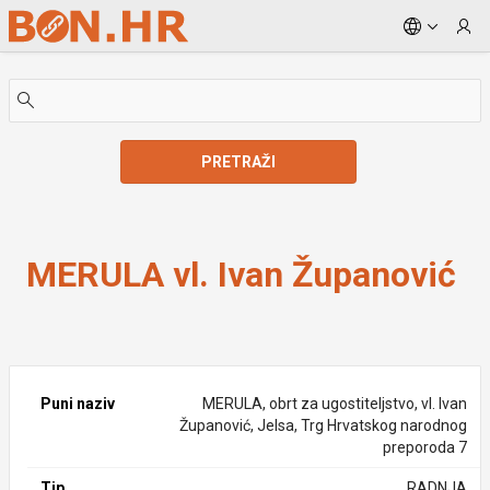
Skip to Main Content
PRETRAŽI
MERULA vl. Ivan Županović
MERULA vl. Ivan Županović
Puni naziv
MERULA, obrt za ugostiteljstvo, vl. Ivan
Županović, Jelsa, Trg Hrvatskog narodnog
preporoda 7
Tip
RADNJA