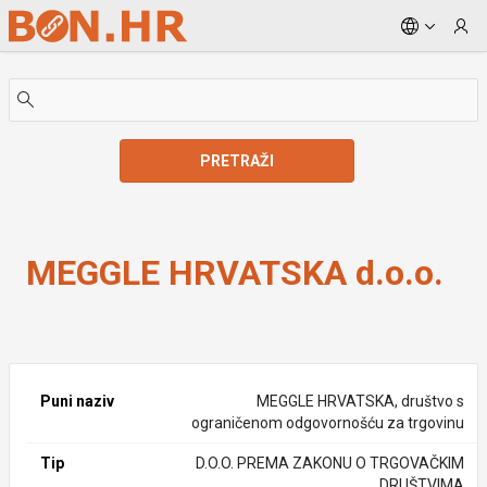
Skip to Main Content
PRETRAŽI
MEGGLE HRVATSKA d.o.o.
MEGGLE HRVATSKA d.o.o.
Puni naziv
MEGGLE HRVATSKA, društvo s
ograničenom odgovornošću za trgovinu
Tip
D.O.O. PREMA ZAKONU O TRGOVAČKIM
DRUŠTVIMA