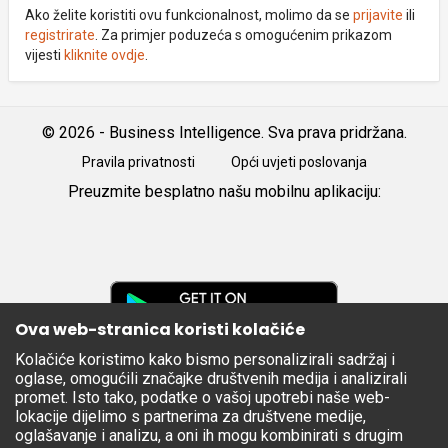
Ako želite koristiti ovu funkcionalnost, molimo da se
prijavite
ili
registrirate
. Za primjer poduzeća s omogućenim prikazom
vijesti
kliknite ovdje
.
© 2026 - Business Intelligence. Sva prava pridržana.
Pravila privatnosti
Opći uvjeti poslovanja
Preuzmite besplatno našu mobilnu aplikaciju:
Android
iOS
Google
Play
Ova web-stranica koristi kolačiće
Kolačiće koristimo kako bismo personalizirali sadržaj i
Apple
oglase, omogućili značajke društvenih medija i analizirali
Store
promet. Isto tako, podatke o vašoj upotrebi naše web-
lokacije dijelimo s partnerima za društvene medije,
oglašavanje i analizu, a oni ih mogu kombinirati s drugim