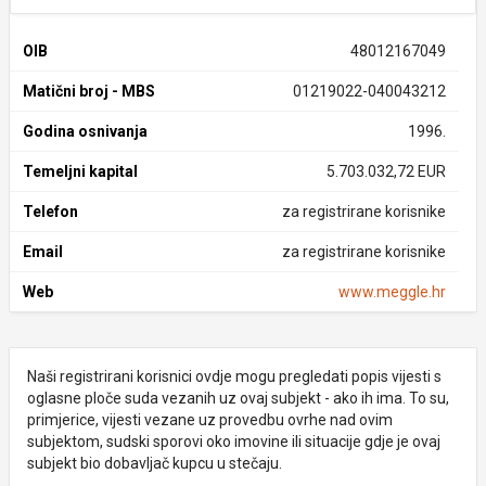
OIB
48012167049
Matični broj - MBS
01219022-040043212
Godina osnivanja
1996.
Temeljni kapital
5.703.032,72 EUR
Telefon
za registrirane korisnike
Email
za registrirane korisnike
Web
www.meggle.hr
Naši registrirani korisnici ovdje mogu pregledati popis vijesti s
oglasne ploče suda vezanih uz ovaj subjekt - ako ih ima. To su,
primjerice, vijesti vezane uz provedbu ovrhe nad ovim
subjektom, sudski sporovi oko imovine ili situacije gdje je ovaj
subjekt bio dobavljač kupcu u stečaju.