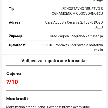
Tip
JEDNOSTAVNO DRUŠTVO S
OGRANIČENOM ODGOVORNOŠĆU
Adresa
Ulica Augusta Cesarca 2, 10370 DUGO
SELO
Županija
Grad Zagreb i Zagrebačka županija
Djelatnost
95310 - Popravak i održavanje motornih
vozila
Vidljivo za registrirane korisnike
Ocjena
?/10
Max kredit
Maksimalna preporučena izloženost prema ovom kupcu