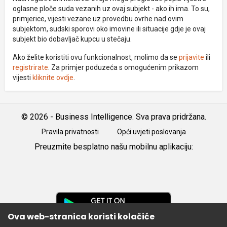
oglasne ploče suda vezanih uz ovaj subjekt - ako ih ima. To su,
primjerice, vijesti vezane uz provedbu ovrhe nad ovim
subjektom, sudski sporovi oko imovine ili situacije gdje je ovaj
subjekt bio dobavljač kupcu u stečaju.
Ako želite koristiti ovu funkcionalnost, molimo da se
prijavite
ili
registrirate
. Za primjer poduzeća s omogućenim prikazom
vijesti
kliknite ovdje
.
© 2026 - Business Intelligence. Sva prava pridržana.
Pravila privatnosti
Opći uvjeti poslovanja
Preuzmite besplatno našu mobilnu aplikaciju:
Android
iOS
Google
Play
Ova web-stranica koristi kolačiće