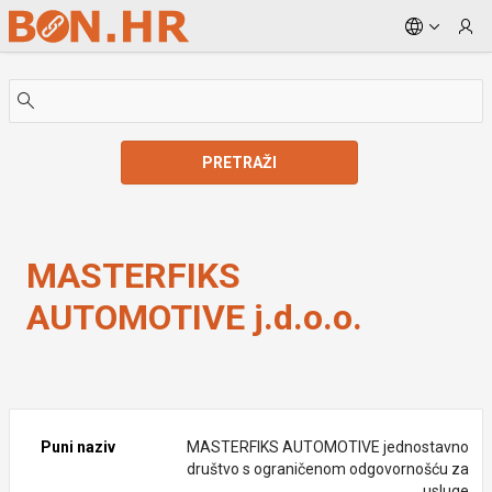
Skip to Main Content
PRETRAŽI
MASTERFIKS AUTOMOTIVE j.d.o.o.
MASTERFIKS
AUTOMOTIVE j.d.o.o.
Puni naziv
MASTERFIKS AUTOMOTIVE jednostavno
društvo s ograničenom odgovornošću za
usluge