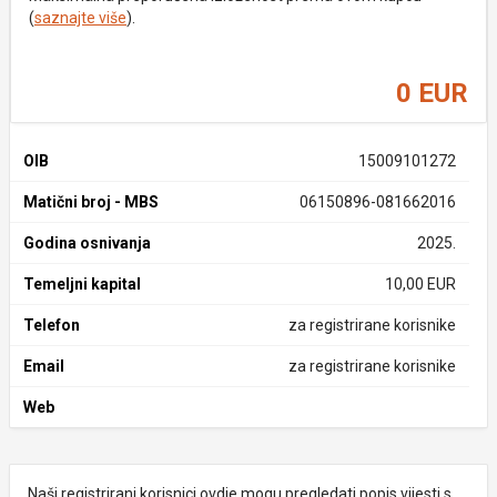
(
saznajte više
).
0 EUR
OIB
15009101272
Matični broj - MBS
06150896-081662016
Godina osnivanja
2025.
Temeljni kapital
10,00 EUR
Telefon
za registrirane korisnike
Email
za registrirane korisnike
Web
Naši registrirani korisnici ovdje mogu pregledati popis vijesti s