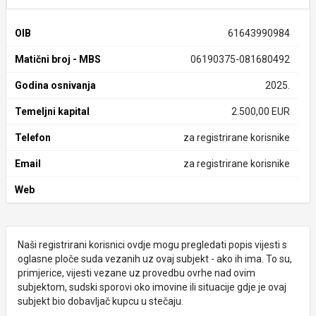
OIB
61643990984
Matični broj - MBS
06190375-081680492
Godina osnivanja
2025.
Temeljni kapital
2.500,00 EUR
Telefon
za registrirane korisnike
Email
za registrirane korisnike
Web
Naši registrirani korisnici ovdje mogu pregledati popis vijesti s
oglasne ploče suda vezanih uz ovaj subjekt - ako ih ima. To su,
primjerice, vijesti vezane uz provedbu ovrhe nad ovim
subjektom, sudski sporovi oko imovine ili situacije gdje je ovaj
subjekt bio dobavljač kupcu u stečaju.