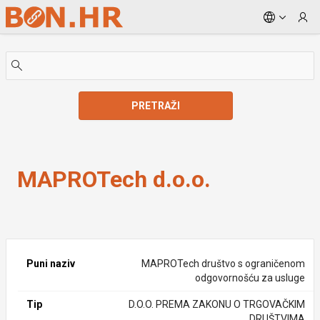
Skip to Main Content
PRETRAŽI
MAPROTech d.o.o.
MAPROTech d.o.o.
Puni naziv
MAPROTech društvo s ograničenom
odgovornošću za usluge
Tip
D.O.O. PREMA ZAKONU O TRGOVAČKIM
DRUŠTVIMA