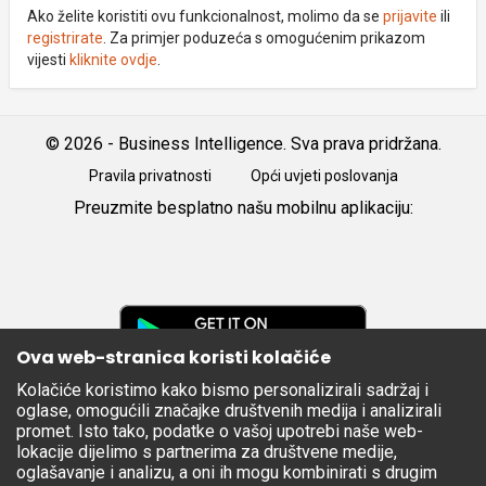
Ako želite koristiti ovu funkcionalnost, molimo da se
prijavite
ili
registrirate
. Za primjer poduzeća s omogućenim prikazom
vijesti
kliknite ovdje
.
© 2026 - Business Intelligence. Sva prava pridržana.
Pravila privatnosti
Opći uvjeti poslovanja
Preuzmite besplatno našu mobilnu aplikaciju:
Android
iOS
Google
Play
Ova web-stranica koristi kolačiće
Kolačiće koristimo kako bismo personalizirali sadržaj i
Apple
oglase, omogućili značajke društvenih medija i analizirali
Store
promet. Isto tako, podatke o vašoj upotrebi naše web-
lokacije dijelimo s partnerima za društvene medije,
oglašavanje i analizu, a oni ih mogu kombinirati s drugim