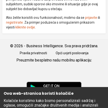
subjektom, sudski sporovi oko imovine ili situacije gdje je ovaj
subjekt bio dobavljač kupcu u stečaju.
Ako želite koristiti ovu funkcionalnost, molimo da se
prijavite
ili
registrirate
. Za primjer poduzeća s omogućenim prikazom
vijesti
kliknite ovdje
.
© 2026 - Business Intelligence. Sva prava pridržana.
Pravila privatnosti
Opći uvjeti poslovanja
Preuzmite besplatno našu mobilnu aplikaciju:
Android
iOS
Google
Play
Ova web-stranica koristi kolačiće
Kolačiće koristimo kako bismo personalizirali sadržaj i
Apple
oglase, omogućili značajke društvenih medija i analizirali
Store