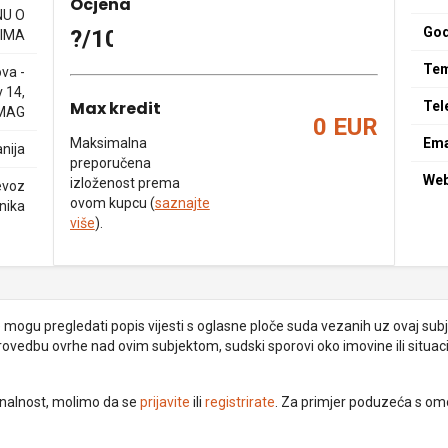
Ocjena
NU O
God
?/10
IMA
Tem
va -
 14,
Max kredit
Tel
MAG
0 EUR
Maksimalna
Ema
nija
preporučena
We
izloženost prema
jevoz
ovom kupcu (
saznajte
nika
više
).
je mogu pregledati popis vijesti s oglasne ploče suda vezanih uz ovaj subje
provedbu ovrhe nad ovim subjektom, sudski sporovi oko imovine ili situacij
ionalnost, molimo da se
prijavite
ili
registrirate
. Za primjer poduzeća s om