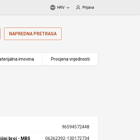
HRV
Prijava
NAPREDNA PRETRAGA
terijalna imovina
Procjena vrijednosti
96594572448
ični broj - MBS
06262392-130172734