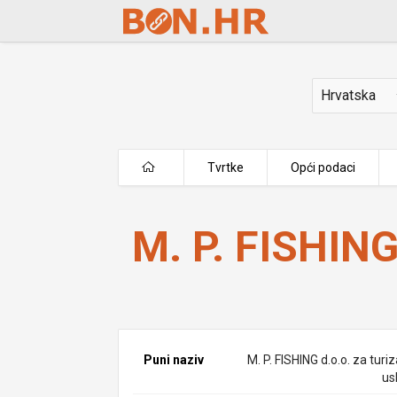
Skip to Main Content
Država
Tvrtke
Opći podaci
M. P. FISHING d.o.o.
M. P. FISHING
Puni naziv
M. P. FISHING d.o.o. za turi
us