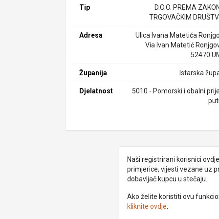
Tip
D.O.O. PREMA ZAKO
TRGOVAČKIM DRUŠTV
Adresa
Ulica Ivana Matetića Ronjgo
Via Ivan Matetić Ronjgov
52470 U
Županija
Istarska župa
Djelatnost
5010 - Pomorski i obalni pri
put
Naši registrirani korisnici ovd
primjerice, vijesti vezane uz 
dobavljač kupcu u stečaju.
Ako želite koristiti ovu funkc
kliknite ovdje
.