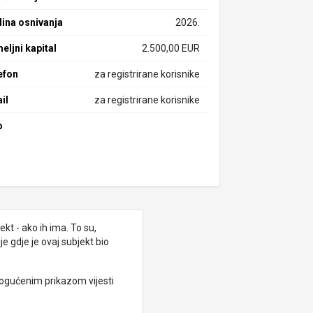
ina osnivanja
2026.
eljni kapital
2.500,00 EUR
efon
za registrirane korisnike
il
za registrirane korisnike
b
kt - ako ih ima. To su,
e gdje je ovaj subjekt bio
ogućenim prikazom vijesti