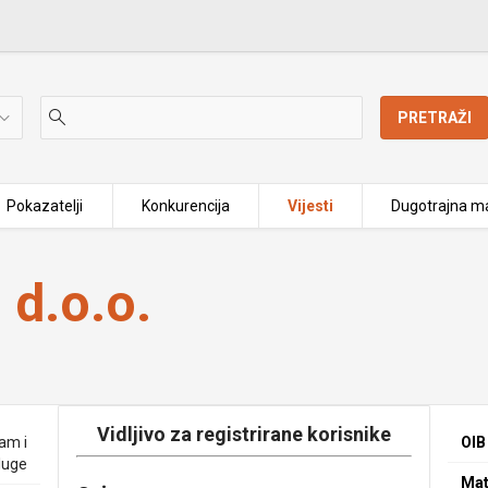
PRETRAŽI
Pokazatelji
Konkurencija
Vijesti
Dugotrajna ma
 d.o.o.
Vidljivo za registrirane korisnike
zam i
OIB
luge
Mat