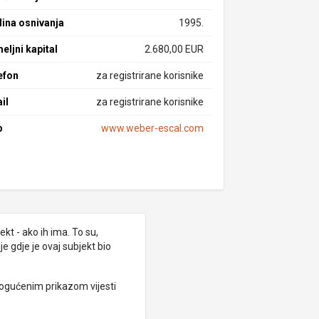
ina osnivanja
1995.
eljni kapital
2.680,00 EUR
efon
za registrirane korisnike
il
za registrirane korisnike
b
www.weber-escal.com
kt - ako ih ima. To su,
e gdje je ovaj subjekt bio
ogućenim prikazom vijesti