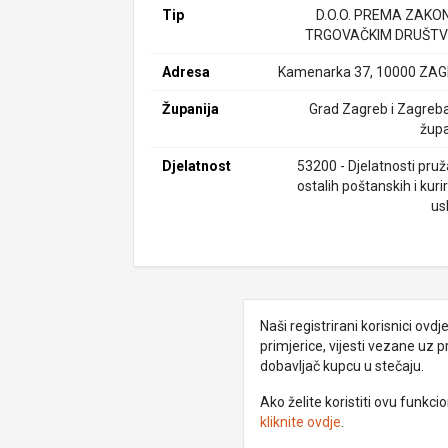
Tip
D.O.O. PREMA ZAKO
TRGOVAČKIM DRUŠTV
Adresa
Kamenarka 37, 10000 ZA
Županija
Grad Zagreb i Zagreb
župa
Djelatnost
53200 - Djelatnosti pruž
ostalih poštanskih i kuri
us
Naši registrirani korisnici ovd
primjerice, vijesti vezane uz 
dobavljač kupcu u stečaju.
Ako želite koristiti ovu funkc
kliknite ovdje
.