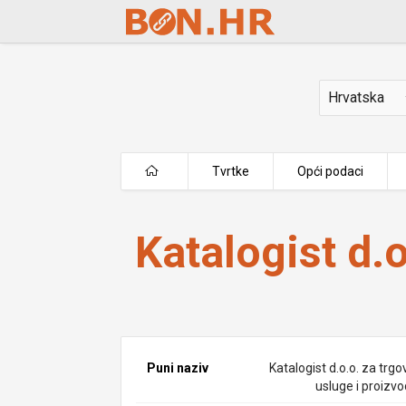
Skip to Main Content
Država
Tvrtke
Opći podaci
Katalogist d.o.o.
Katalogist d.o
Puni naziv
Katalogist d.o.o. za trgo
usluge i proizvo