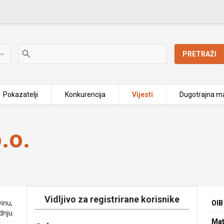
PRETRAŽI
Pokazatelji
Konkurencija
Vijesti
Dugotrajna ma
.o.
Vidljivo za registrirane korisnike
vinu,
OIB
dnju
Mat