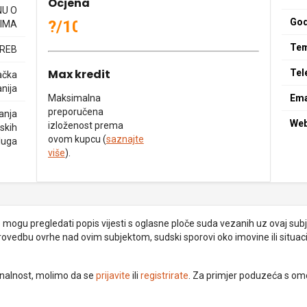
Ocjena
NU O
God
?/10
IMA
Tem
GREB
Max kredit
Tel
ačka
nija
Maksimalna
Ema
preporučena
anja
We
izloženost prema
rskih
ovom kupcu (
saznajte
luga
više
).
je mogu pregledati popis vijesti s oglasne ploče suda vezanih uz ovaj subje
provedbu ovrhe nad ovim subjektom, sudski sporovi oko imovine ili situacij
ionalnost, molimo da se
prijavite
ili
registrirate
. Za primjer poduzeća s om