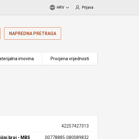
HRV
Prijava
NAPREDNA PRETRAGA
terijalna imovina
Procjena vrijednosti
42257427313
ični broj - MBS
00778885-080089832