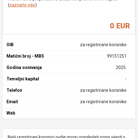
(
saznajte više
).
0 EUR
OIB
za registrirane korisnike
Matični broj - MBS
99151251
Godina osnivanja
2025.
Temeljni kapital
-
Telefon
za registrirane korisnike
Email
za registrirane korisnike
Web
Naši registrirani korisnici ovdje mogu pregledati popis vijesti s