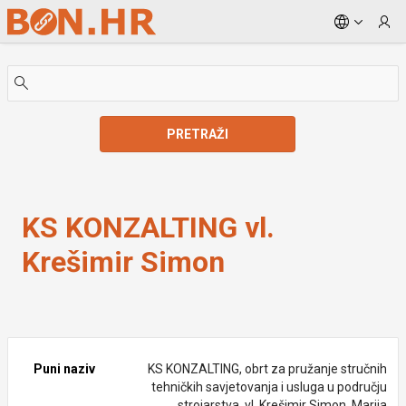
Skip to Main Content
PRETRAŽI
KS KONZALTING vl. Krešimir Simon
KS KONZALTING vl.
Krešimir Simon
Puni naziv
KS KONZALTING, obrt za pružanje stručnih
tehničkih savjetovanja i usluga u području
strojarstva, vl. Krešimir Simon, Marija