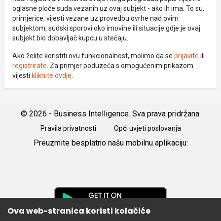
oglasne ploče suda vezanih uz ovaj subjekt - ako ih ima. To su,
primjerice, vijesti vezane uz provedbu ovrhe nad ovim
subjektom, sudski sporovi oko imovine ili situacije gdje je ovaj
subjekt bio dobavljač kupcu u stečaju.
Ako želite koristiti ovu funkcionalnost, molimo da se
prijavite
ili
registrirate
. Za primjer poduzeća s omogućenim prikazom
vijesti
kliknite ovdje
.
© 2026 - Business Intelligence. Sva prava pridržana.
Pravila privatnosti
Opći uvjeti poslovanja
Preuzmite besplatno našu mobilnu aplikaciju:
Android
iOS
Google
Play
Ova web-stranica koristi kolačiće