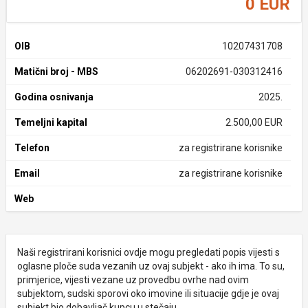
0 EUR
OIB
10207431708
Matični broj - MBS
06202691-030312416
Godina osnivanja
2025.
Temeljni kapital
2.500,00 EUR
Telefon
za registrirane korisnike
Email
za registrirane korisnike
Web
Naši registrirani korisnici ovdje mogu pregledati popis vijesti s
oglasne ploče suda vezanih uz ovaj subjekt - ako ih ima. To su,
primjerice, vijesti vezane uz provedbu ovrhe nad ovim
subjektom, sudski sporovi oko imovine ili situacije gdje je ovaj
subjekt bio dobavljač kupcu u stečaju.