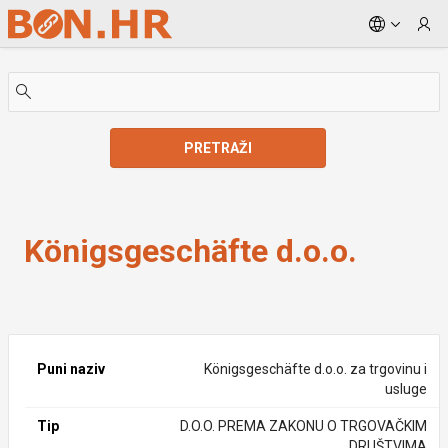
Skip to Main Content
PRETRAŽI
Königsgeschäfte d.o.o.
Königsgeschäfte d.o.o.
Puni naziv
Königsgeschäfte d.o.o. za trgovinu i
usluge
Tip
D.O.O. PREMA ZAKONU O TRGOVAČKIM
DRUŠTVIMA