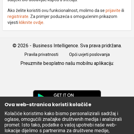
Ako želite koristiti ovu funkcionalnost, molimo da se
prijavite
ili
registrirate
. Za primjer poduzeća s omogućenim prikazom
vijesti
kliknite ovdje
.
© 2026 - Business Intelligence. Sva prava pridržana.
Pravila privatnosti
Opći uvjeti poslovanja
Preuzmite besplatno našu mobilnu aplikaciju:
Android
iOS
Google
Play
Ova web-stranica koristi kolačiće
Kolačiće koristimo kako bismo personalizirali sadržaj i
Apple
oglase, omogućili značajke društvenih medija i analizirali
Store
promet. Isto tako, podatke o vašoj upotrebi naše web-
lokacije dijelimo s partnerima za društvene medije,