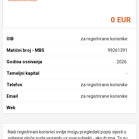
0 EUR
OIB
za registrirane korisnike
Matični broj - MBS
99261391
Godina osnivanja
2026.
Temeljni kapital
-
Telefon
za registrirane korisnike
Email
za registrirane korisnike
Web
Naši registrirani korisnici ovdje mogu pregledati popis vijesti s
oglasne ploče suda vezanih uz ovaj subjekt - ako ih ima. To su,