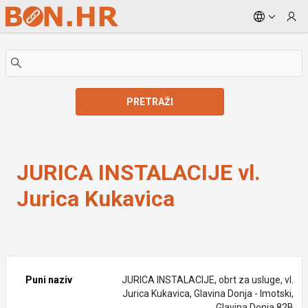
Skip to Main Content
PRETRAŽI
JURICA INSTALACIJE vl. Jurica Kukavica
JURICA INSTALACIJE vl.
Jurica Kukavica
Puni naziv
JURICA INSTALACIJE, obrt za usluge, vl.
Jurica Kukavica, Glavina Donja - Imotski,
Glavina Donja 82B