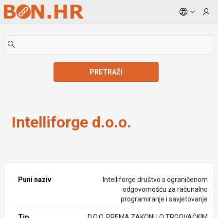
Skip to Main Content
PRETRAŽI
Intelliforge d.o.o.
Intelliforge d.o.o.
Puni naziv
Intelliforge društvo s ograničenom
odgovornošću za računalno
programiranje i savjetovanje
Tip
D.O.O. PREMA ZAKONU O TRGOVAČKIM