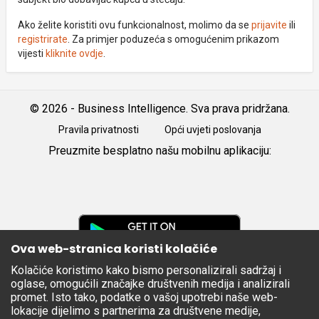
Ako želite koristiti ovu funkcionalnost, molimo da se
prijavite
ili
registrirate
. Za primjer poduzeća s omogućenim prikazom
vijesti
kliknite ovdje
.
© 2026 - Business Intelligence. Sva prava pridržana.
Pravila privatnosti
Opći uvjeti poslovanja
Preuzmite besplatno našu mobilnu aplikaciju:
Android
iOS
Google
Play
Ova web-stranica koristi kolačiće
Kolačiće koristimo kako bismo personalizirali sadržaj i
Apple
oglase, omogućili značajke društvenih medija i analizirali
Store
promet. Isto tako, podatke o vašoj upotrebi naše web-
lokacije dijelimo s partnerima za društvene medije,