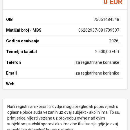
0 EUR
OIB
75051484548
Matični broj - MBS
06262937-081709537
Godina osnivanja
2026.
Temeljni kapital
2.500,00 EUR
Telefon
za registrirane korisnike
Email
za registrirane korisnike
Web
Naši registrirani korisnici ovdje mogu pregledati popis vijesti s
oglasne ploče suda vezanih uz ovaj subjekt - ako ih ima. To su,
primjerice, vijesti vezane uz provedbu ovrhe nad ovim
subjektom, sudski sporovi oko imovine ili situacije gdje je ovaj
subjekt bio dobavljač kupcu u stečaju.