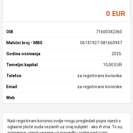
0 EUR
OIB
71600342360
Matični broj - MBS
06141927-081660947
Godina osnivanja
2025.
Temeljni kapital
10,00 EUR
Telefon
za registrirane korisnike
Email
za registrirane korisnike
Web
Naši registrirani korisnici ovdje mogu pregledati popis vijesti s
oglasne ploče suda vezanih uz ovaj subjekt - ako ih ima. To su,
primjerice, vijesti vezane uz provedbu ovrhe nad ovim