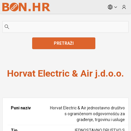
Skip to Main Content
PRETRAŽI
Horvat Electric & Air j.d.o.o.
Horvat Electric & Air j.d.o.o.
Puni naziv
Horvat Electric & Air jednostavno društvo
s ograničenom odgovornošću za
građenje, trgovinu i usluge
Tip
JEDNOSTAVNO DRUŠTVO S