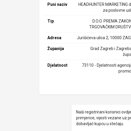
Puni naziv
HEADHUNTER MARKETING d.
za poslovne us
Tip
D.O.O. PREMA ZAKO
TRGOVAČKIM DRUŠTV
Adresa
Jurišićeva ulica 2, 10000 ZA
Županija
Grad Zagreb i Zagreb
župa
Djelatnost
73110 - Djelatnosti agencij
promi
Naši registrirani korisnici ovd
primjerice, vijesti vezane uz 
dobavljač kupcu u stečaju.