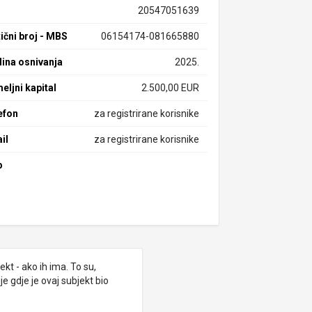
20547051639
ični broj - MBS
06154174-081665880
ina osnivanja
2025.
eljni kapital
2.500,00 EUR
efon
za registrirane korisnike
il
za registrirane korisnike
b
kt - ako ih ima. To su,
e gdje je ovaj subjekt bio