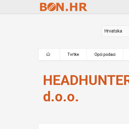
Skip to Main Content
Država
Tvrtke
Opći podaci
HEADHUNTER MARKETING d.o.o.
HEADHUNTER
d.o.o.