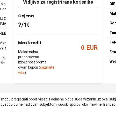
Vidljivo za registrirane korisnike
o.o.
OIB
luge
Mat
Ocjena
NU O
God
?/10
IMA
Tem
GREB
Max kredit
Tel
ačka
0 EUR
nija
Maksimalna
Ema
preporučena
a za
We
izloženost prema
džbu
ovom kupcu (
saznajte
više
).
je mogu pregledati popis vijesti s oglasne ploče suda vezanih uz ovaj subje
provedbu ovrhe nad ovim subjektom, sudski sporovi oko imovine ili situacij