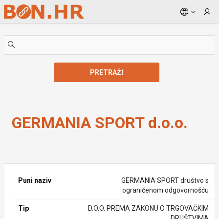
Skip to Main Content
PRETRAŽI
GERMANIA SPORT d.o.o.
GERMANIA SPORT d.o.o.
Puni naziv
GERMANIA SPORT društvo s
ograničenom odgovornošću
Tip
D.O.O. PREMA ZAKONU O TRGOVAČKIM
DRUŠTVIMA