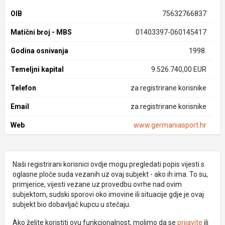
OIB
75632766837
Matični broj - MBS
01403397-060145417
Godina osnivanja
1998.
Temeljni kapital
9.526.740,00 EUR
Telefon
za registrirane korisnike
Email
za registrirane korisnike
Web
www.germaniasport.hr
Naši registrirani korisnici ovdje mogu pregledati popis vijesti s
oglasne ploče suda vezanih uz ovaj subjekt - ako ih ima. To su,
primjerice, vijesti vezane uz provedbu ovrhe nad ovim
subjektom, sudski sporovi oko imovine ili situacije gdje je ovaj
subjekt bio dobavljač kupcu u stečaju.
Ako želite koristiti ovu funkcionalnost, molimo da se
prijavite
ili