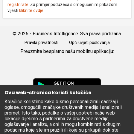
registrirate
. Za primjer poduzeća s omogućenim prikazom
vijesti
kliknite ovdje
.
© 2026 - Business Intelligence. Sva prava pridržana.
Pravila privatnosti
Opći uvjeti poslovanja
Preuzmite besplatno našu mobilnu aplikaciju:
Android
iOS
Google
Play
Ova web-stranica koristi kolačiće
Kolačiće koristimo kako bismo personalizirali sadržaj i
Apple
oglase, omogućili značajke društvenih medija i analizirali
Store
promet. Isto tako, podatke o vašoj upotrebi naše web-
lokacije dijelimo s partnerima za društvene medije,
oglašavanje i analizu, a oni ih mogu kombinirati s drugim
podacima koje ste im pružili ili koje su prikupili dok ste