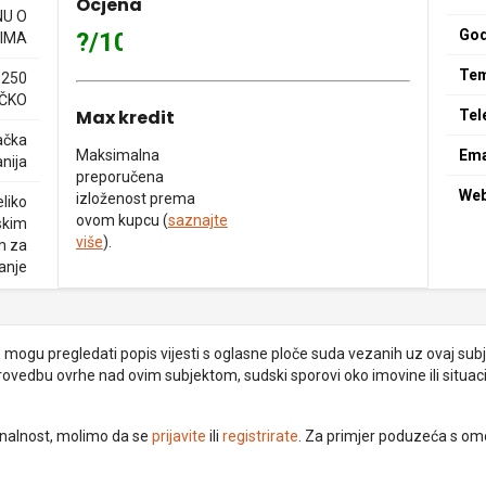
Ocjena
NU O
God
?/10
IMA
Tem
0250
ČKO
Max kredit
Tel
ačka
Maksimalna
Ema
nija
preporučena
We
izloženost prema
liko
ovom kupcu (
saznajte
skim
više
).
m za
janje
je mogu pregledati popis vijesti s oglasne ploče suda vezanih uz ovaj subje
provedbu ovrhe nad ovim subjektom, sudski sporovi oko imovine ili situacij
ionalnost, molimo da se
prijavite
ili
registrirate
. Za primjer poduzeća s om