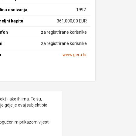
ina osnivanja
1992.
eljni kapital
361.000,00 EUR
efon
za registrirane korisnike
il
za registrirane korisnike
b
www.gera.hr
kt - ako ih ima. To su,
e gdje je ovaj subjekt bio
ogućenim prikazom vijesti