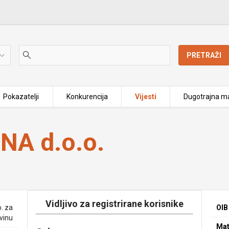
PRETRAŽI
Pokazatelji
Konkurencija
Vijesti
Dugotrajna ma
NA d.o.o.
Vidljivo za registrirane korisnike
. za
OIB
vinu
Mat