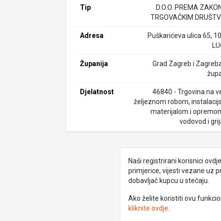
Tip
D.O.O. PREMA ZAKO
TRGOVAČKIM DRUŠTV
Adresa
Puškarićeva ulica 65, 1
LU
Županija
Grad Zagreb i Zagreb
župa
Djelatnost
46840 - Trgovina na ve
željeznom robom, instalacij
materijalom i opremo
vodovod i gri
Naši registrirani korisnici ovd
primjerice, vijesti vezane uz 
dobavljač kupcu u stečaju.
Ako želite koristiti ovu funkc
kliknite ovdje
.