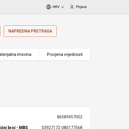
HRV
Prijava
NAPREDNA PRETRAGA
terijalna imovina
Procjena vrijednosti
86589457002
ični broj - MBS
03927172-080177568