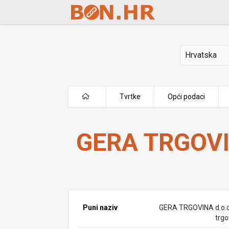
Skip to Main Content
Država
Tvrtke
Opći podaci
GERA TRGOVINA d.o.o.
GERA TRGOVI
Puni naziv
GERA TRGOVINA d.o.o
trgo