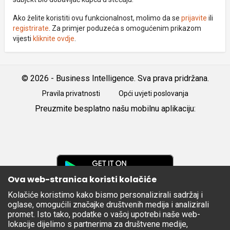
Ako želite koristiti ovu funkcionalnost, molimo da se
prijavite
ili
registrirate
. Za primjer poduzeća s omogućenim prikazom
vijesti
kliknite ovdje
.
© 2026 - Business Intelligence. Sva prava pridržana.
Pravila privatnosti
Opći uvjeti poslovanja
Preuzmite besplatno našu mobilnu aplikaciju:
Android
iOS
Google
Play
Ova web-stranica koristi kolačiće
Kolačiće koristimo kako bismo personalizirali sadržaj i
Apple
oglase, omogućili značajke društvenih medija i analizirali
Store
promet. Isto tako, podatke o vašoj upotrebi naše web-
lokacije dijelimo s partnerima za društvene medije,