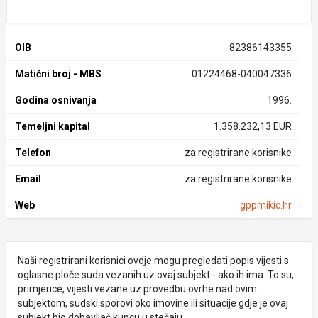
OIB
82386143355
Matični broj - MBS
01224468-040047336
Godina osnivanja
1996.
Temeljni kapital
1.358.232,13 EUR
Telefon
za registrirane korisnike
Email
za registrirane korisnike
Web
gppmikic.hr
Naši registrirani korisnici ovdje mogu pregledati popis vijesti s
oglasne ploče suda vezanih uz ovaj subjekt - ako ih ima. To su,
primjerice, vijesti vezane uz provedbu ovrhe nad ovim
subjektom, sudski sporovi oko imovine ili situacije gdje je ovaj
subjekt bio dobavljač kupcu u stečaju.