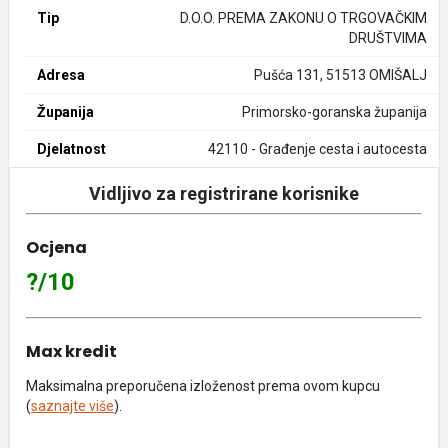
Tip
D.O.O. PREMA ZAKONU O TRGOVAČKIM
DRUŠTVIMA
Adresa
Pušća 131, 51513 OMIŠALJ
Županija
Primorsko-goranska županija
Djelatnost
42110 - Građenje cesta i autocesta
Vidljivo za registrirane korisnike
Ocjena
?/10
Max kredit
Maksimalna preporučena izloženost prema ovom kupcu
(
saznajte više
).