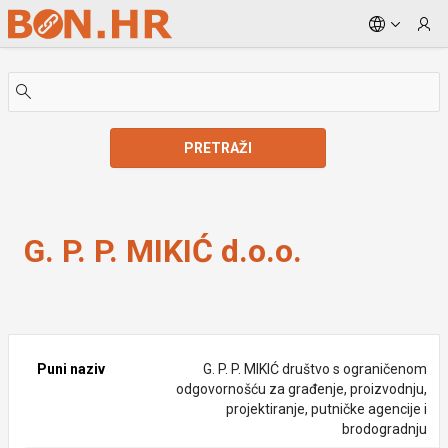
Skip to Main Content
PRETRAŽI
G. P. P. MIKIĆ d.o.o.
G. P. P. MIKIĆ d.o.o.
Puni naziv
G. P. P. MIKIĆ društvo s ograničenom
odgovornošću za građenje, proizvodnju,
projektiranje, putničke agencije i
brodogradnju