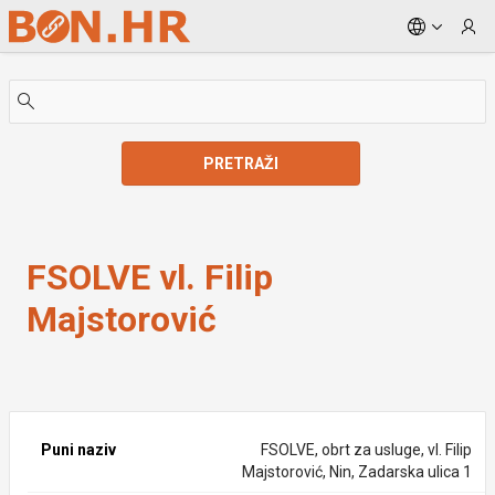
Skip to Main Content
PRETRAŽI
FSOLVE vl. Filip Majstorović
FSOLVE vl. Filip
Majstorović
Puni naziv
FSOLVE, obrt za usluge, vl. Filip
Majstorović, Nin, Zadarska ulica 1