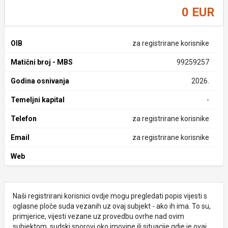
0 EUR
OIB
za registrirane korisnike
Matični broj - MBS
99259257
Godina osnivanja
2026.
Temeljni kapital
-
Telefon
za registrirane korisnike
Email
za registrirane korisnike
Web
Naši registrirani korisnici ovdje mogu pregledati popis vijesti s
oglasne ploče suda vezanih uz ovaj subjekt - ako ih ima. To su,
primjerice, vijesti vezane uz provedbu ovrhe nad ovim
subjektom, sudski sporovi oko imovine ili situacije gdje je ovaj