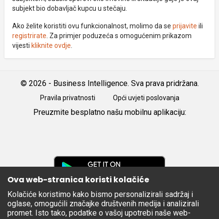
subjekt bio dobavljač kupcu u stečaju.
Ako želite koristiti ovu funkcionalnost, molimo da se
prijavite
ili
registrirate
. Za primjer poduzeća s omogućenim prikazom
vijesti
kliknite ovdje
.
© 2026 - Business Intelligence. Sva prava pridržana.
Pravila privatnosti
Opći uvjeti poslovanja
Preuzmite besplatno našu mobilnu aplikaciju:
Android
iOS
Google
Play
Ova web-stranica koristi kolačiće
Kolačiće koristimo kako bismo personalizirali sadržaj i
Apple
oglase, omogućili značajke društvenih medija i analizirali
Store
promet. Isto tako, podatke o vašoj upotrebi naše web-