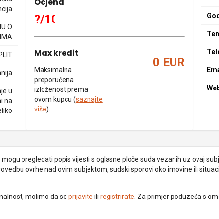
Ocjena
cija
God
?/10
NU O
Tem
IMA
Max kredit
Tel
PLIT
0 EUR
Maksimalna
Ema
nija
preporučena
We
izloženost prema
je u
ovom kupcu (
saznajte
ni na
više
).
eliko
je mogu pregledati popis vijesti s oglasne ploče suda vezanih uz ovaj subje
provedbu ovrhe nad ovim subjektom, sudski sporovi oko imovine ili situacij
ionalnost, molimo da se
prijavite
ili
registrirate
. Za primjer poduzeća s om