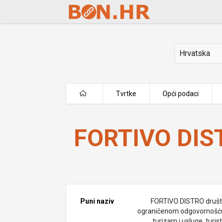
Skip to Main Content
Država
Tvrtke
Opći podaci
FORTIVO DISTRO d.o.o.
FORTIVO DIST
Puni naziv
FORTIVO DISTRO društ
ograničenom odgovornošć
turizam i usluge, turis