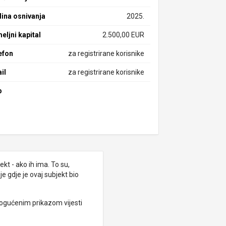
ina osnivanja
2025.
eljni kapital
2.500,00 EUR
efon
za registrirane korisnike
il
za registrirane korisnike
b
kt - ako ih ima. To su,
e gdje je ovaj subjekt bio
ogućenim prikazom vijesti