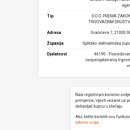
agen
Tip
D.O.O. PREMA ZAKO
TRGOVAČKIM DRUŠTV
Adresa
Svačićeva 7, 21000 S
Županija
Splitsko-dalmatinska župa
Djelatnost
46190 - Posredovan
nespecijaliziranoj trgovi
v
Naši registrirani korisnici ovd
primjerice, vijesti vezane uz 
dobavljač kupcu u stečaju.
Ako želite koristiti ovu funkc
kliknite ovdje
.