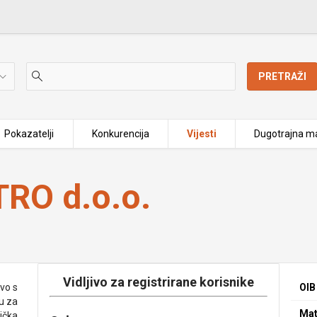
PRETRAŽI
Pokazatelji
Konkurencija
Vijesti
Dugotrajna ma
RO d.o.o.
Vidljivo za registrirane korisnike
vo s
OIB
u za
Mat
tička