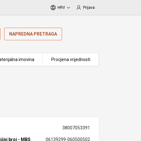
HRV
Prijava
NAPREDNA PRETRAGA
terijalna imovina
Procjena vrijednosti
38007053391
ični broj - MBS
06139299-060500502