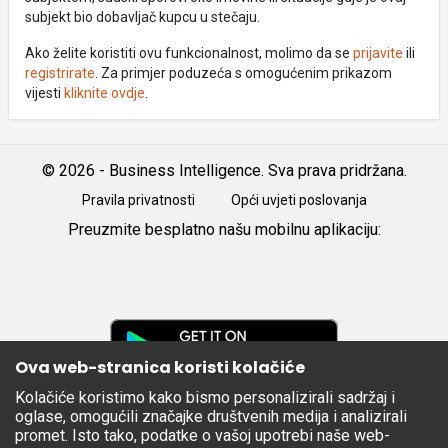
subjekt bio dobavljač kupcu u stečaju.
Ako želite koristiti ovu funkcionalnost, molimo da se
prijavite
ili
registrirate
. Za primjer poduzeća s omogućenim prikazom
vijesti
kliknite ovdje
.
© 2026 - Business Intelligence. Sva prava pridržana.
Pravila privatnosti
Opći uvjeti poslovanja
Preuzmite besplatno našu mobilnu aplikaciju:
Android
iOS
Google
Play
Ova web-stranica koristi kolačiće
Kolačiće koristimo kako bismo personalizirali sadržaj i
Apple
oglase, omogućili značajke društvenih medija i analizirali
Store
promet. Isto tako, podatke o vašoj upotrebi naše web-