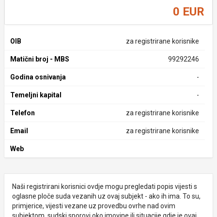
0 EUR
OIB
za registrirane korisnike
Matični broj - MBS
99292246
Godina osnivanja
-
Temeljni kapital
-
Telefon
za registrirane korisnike
Email
za registrirane korisnike
Web
Naši registrirani korisnici ovdje mogu pregledati popis vijesti s
oglasne ploče suda vezanih uz ovaj subjekt - ako ih ima. To su,
primjerice, vijesti vezane uz provedbu ovrhe nad ovim
subjektom, sudski sporovi oko imovine ili situacije gdje je ovaj