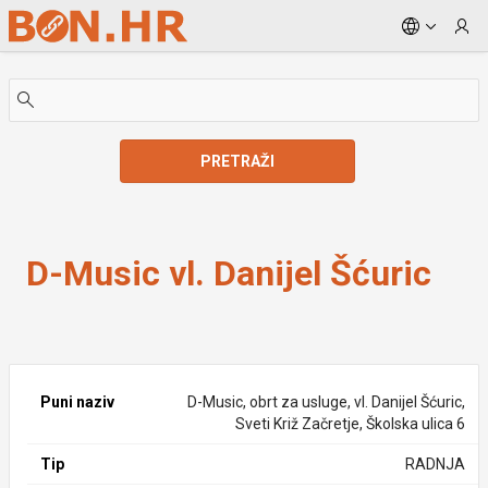
Skip to Main Content
PRETRAŽI
D-Music vl. Danijel Šćuric
D-Music vl. Danijel Šćuric
Puni naziv
D-Music, obrt za usluge, vl. Danijel Šćuric,
Sveti Križ Začretje, Školska ulica 6
Tip
RADNJA