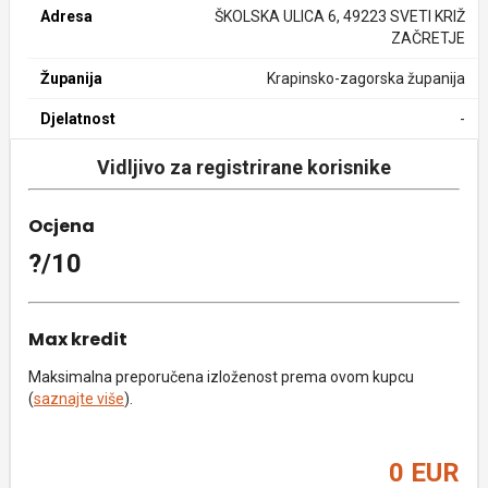
Adresa
ŠKOLSKA ULICA 6, 49223 SVETI KRIŽ
ZAČRETJE
Županija
Krapinsko-zagorska županija
Djelatnost
-
Vidljivo za registrirane korisnike
Ocjena
?/10
Max kredit
Maksimalna preporučena izloženost prema ovom kupcu
(
saznajte više
).
0 EUR