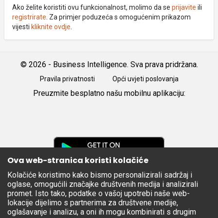
Ako želite koristiti ovu funkcionalnost, molimo da se
prijavite
ili
registrirate
. Za primjer poduzeća s omogućenim prikazom
vijesti
kliknite ovdje
.
© 2026 - Business Intelligence. Sva prava pridržana.
Pravila privatnosti
Opći uvjeti poslovanja
Preuzmite besplatno našu mobilnu aplikaciju:
Android
iOS
Google
Play
Ova web-stranica koristi kolačiće
Kolačiće koristimo kako bismo personalizirali sadržaj i
Apple
oglase, omogućili značajke društvenih medija i analizirali
Store
promet. Isto tako, podatke o vašoj upotrebi naše web-
lokacije dijelimo s partnerima za društvene medije,
oglašavanje i analizu, a oni ih mogu kombinirati s drugim