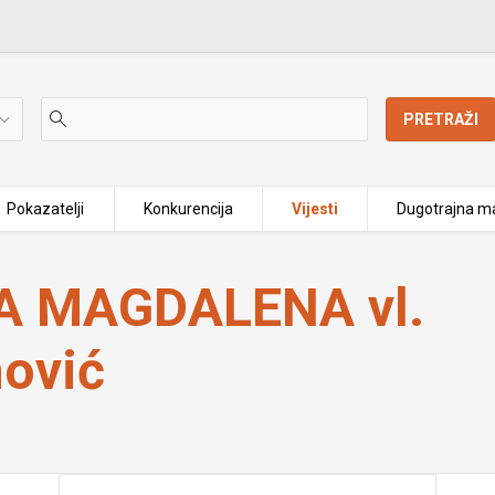
PRETRAŽI
Pokazatelji
Konkurencija
Vijesti
Dugotrajna ma
Salamunović
A MAGDALENA vl.
ović