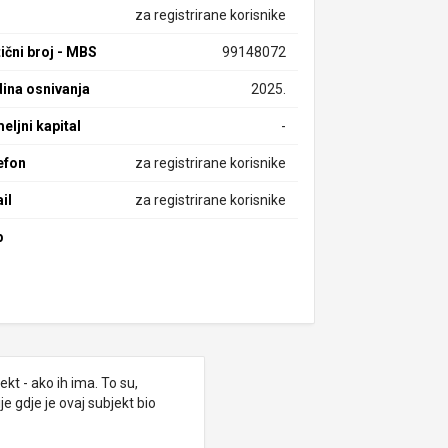
za registrirane korisnike
ični broj - MBS
99148072
ina osnivanja
2025.
eljni kapital
-
efon
za registrirane korisnike
il
za registrirane korisnike
b
kt - ako ih ima. To su,
e gdje je ovaj subjekt bio