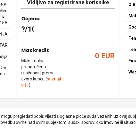
Vidljivo za registrirane korisnike
NA,
OIB
 Meri
Mat
tar,
Ocjena
 15A
God
?/10
NJA
Tem
ETAR
Max kredit
Tel
0 EUR
nija
Maksimalna
Ema
preporučena
užne
We
izloženost prema
d. n.
ovom kupcu (
saznajte
više
).
je mogu pregledati popis vijesti s oglasne ploče suda vezanih uz ovaj subje
provedbu ovrhe nad ovim subjektom, sudski sporovi oko imovine ili situacij