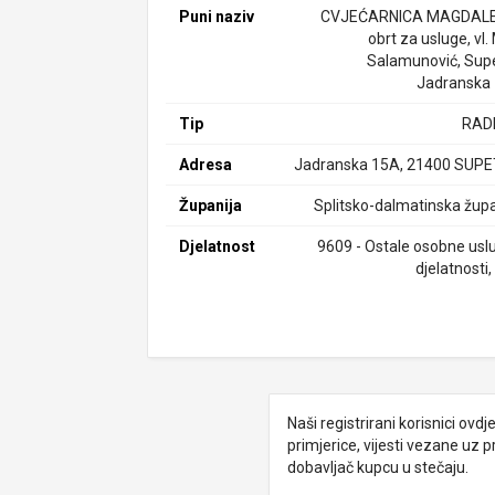
Puni naziv
CVJEĆARNICA MAGDALE
obrt za usluge, vl.
Salamunović, Supe
Jadranska
Tip
RAD
Adresa
Jadranska 15A, 21400 SUP
Županija
Splitsko-dalmatinska župa
Djelatnost
9609 - Ostale osobne usl
djelatnosti, 
Naši registrirani korisnici ovd
primjerice, vijesti vezane uz 
dobavljač kupcu u stečaju.