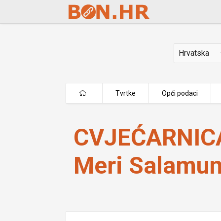
Skip to Main Content
Država
Tvrtke
Opći podaci
CVJEĆARNICA MAGDALENA vl. Meri 
CVJEĆARNIC
Meri Salamun