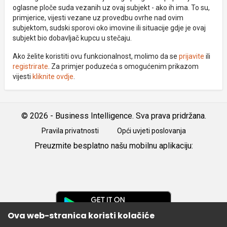
oglasne ploče suda vezanih uz ovaj subjekt - ako ih ima. To su,
primjerice, vijesti vezane uz provedbu ovrhe nad ovim
subjektom, sudski sporovi oko imovine ili situacije gdje je ovaj
subjekt bio dobavljač kupcu u stečaju.
Ako želite koristiti ovu funkcionalnost, molimo da se
prijavite
ili
registrirate
. Za primjer poduzeća s omogućenim prikazom
vijesti
kliknite ovdje
.
© 2026 - Business Intelligence. Sva prava pridržana.
Pravila privatnosti
Opći uvjeti poslovanja
Preuzmite besplatno našu mobilnu aplikaciju:
Android
iOS
Google
Play
Ova web-stranica koristi kolačiće