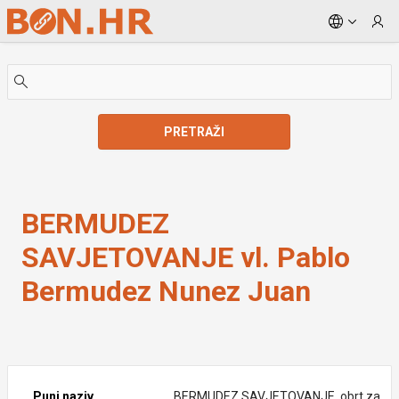
Skip to Main Content
PRETRAŽI
BERMUDEZ SAVJETOVANJE vl. Pablo Bermudez Nun
BERMUDEZ
SAVJETOVANJE vl. Pablo
Bermudez Nunez Juan
Puni naziv
BERMUDEZ SAVJETOVANJE, obrt za