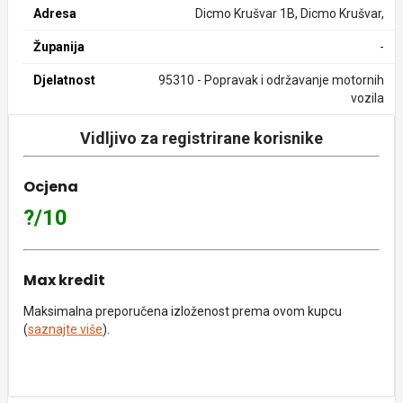
Adresa
Dicmo Krušvar 1B, Dicmo Krušvar,
Županija
-
Djelatnost
95310 - Popravak i održavanje motornih
vozila
Vidljivo za registrirane korisnike
Ocjena
?/10
Max kredit
Maksimalna preporučena izloženost prema ovom kupcu
(
saznajte više
).