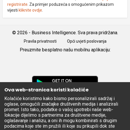
registrirate
. Za primjer poduzeća s omogućenim prikazom
vijesti
kliknite ovdje
.
© 2026 - Business Intelligence. Sva prava pridržana.
Pravila privatnosti
Opći uvjeti poslovanja
Preuzmite besplatno našu mobilnu aplikaciju:
Android
iOS
Google
Play
Ova web-stranica koristi kolačiće
Kolačiće koristimo kako bismo personalizirali sadržaj i
Apple
oglase, omogućili značajke društvenih medija i analizirali
Store
promet. Isto tako, podatke o vašoj upotrebi naše web-
lokacije dijelimo s partnerima za društvene medije,
oglašavanje i analizu, a oni ih mogu kombinirati s drugim
podacima koje ste im pružili ili koje su prikupili dok ste