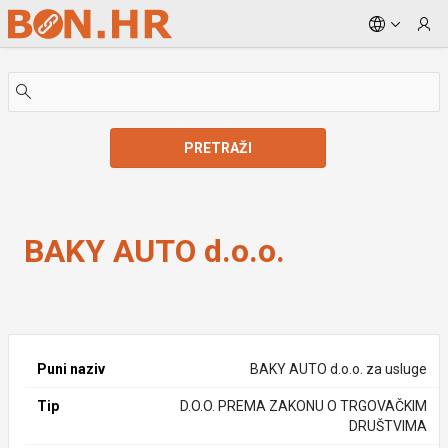
Skip to Main Content
PRETRAŽI
BAKY AUTO d.o.o.
BAKY AUTO d.o.o.
Puni naziv
BAKY AUTO d.o.o. za usluge
Tip
D.O.O. PREMA ZAKONU O TRGOVAČKIM
DRUŠTVIMA