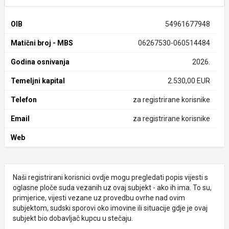
OIB
54961677948
Matični broj - MBS
06267530-060514484
Godina osnivanja
2026.
Temeljni kapital
2.530,00 EUR
Telefon
za registrirane korisnike
Email
za registrirane korisnike
Web
Naši registrirani korisnici ovdje mogu pregledati popis vijesti s
oglasne ploče suda vezanih uz ovaj subjekt - ako ih ima. To su,
primjerice, vijesti vezane uz provedbu ovrhe nad ovim
subjektom, sudski sporovi oko imovine ili situacije gdje je ovaj
subjekt bio dobavljač kupcu u stečaju.