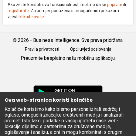
Ako želite koristiti ovu funkcionalnost, molimo da se
prijavite
ili
registrirate
. Za primjer poduzeća s omogućenim prikazom
vijesti
kliknite ovdje
.
© 2026 - Business Intelligence. Sva prava pridržana.
Pravila privatnosti
Opći uvjeti poslovanja
Preuzmite besplatno našu mobilnu aplikaciju:
Android
iOS
Google
Play
Ova web-stranica koristi kolačiće
Kolačiće koristimo kako bismo personalizirali sadržaj i
Apple
oglase, omogućili značajke društvenih medija i analizirali
Store
promet. Isto tako, podatke o vašoj upotrebi naše web-
lokacije dijelimo s partnerima za društvene medije,
oglašavanje i analizu, a oni ih mogu kombinirati s drugim