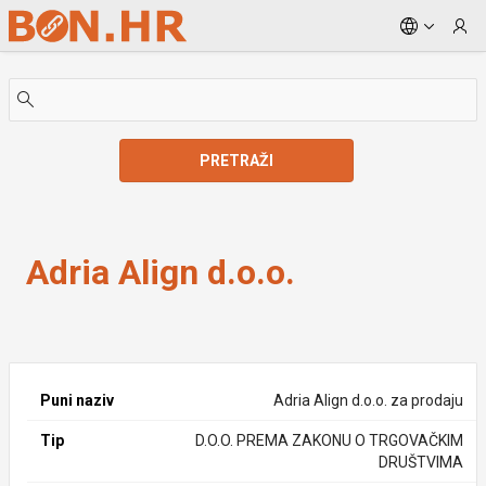
Skip to Main Content
PRETRAŽI
Adria Align d.o.o.
Adria Align d.o.o.
Puni naziv
Adria Align d.o.o. za prodaju
Tip
D.O.O. PREMA ZAKONU O TRGOVAČKIM
DRUŠTVIMA