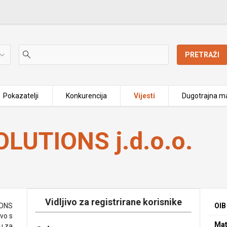
PRETRAŽI
Pokazatelji
Konkurencija
Vijesti
Dugotrajna ma
LUTIONS j.d.o.o.
Vidljivo za registrirane korisnike
ONS
OIB
vo s
Mat
u za