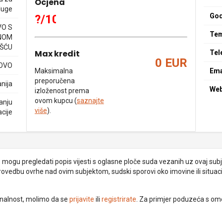
Ocjena
luge
God
?/10
O S
Tem
NOM
ŠĆU
Max kredit
Tel
0 EUR
KOVO
Maksimalna
Ema
preporučena
nija
We
izloženost prema
ovom kupcu (
saznajte
anju
više
).
acije
je mogu pregledati popis vijesti s oglasne ploče suda vezanih uz ovaj subje
provedbu ovrhe nad ovim subjektom, sudski sporovi oko imovine ili situacij
ionalnost, molimo da se
prijavite
ili
registrirate
. Za primjer poduzeća s om