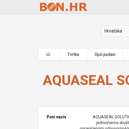
Skip to Main Content
Država
Tvrtke
Opći podaci
AQUASEAL SOLUTIONS j.d.o.o.
AQUASEAL SO
Puni naziv
AQUASEAL SOLUTI
jednostavno društ
ograničenom odgovornošć