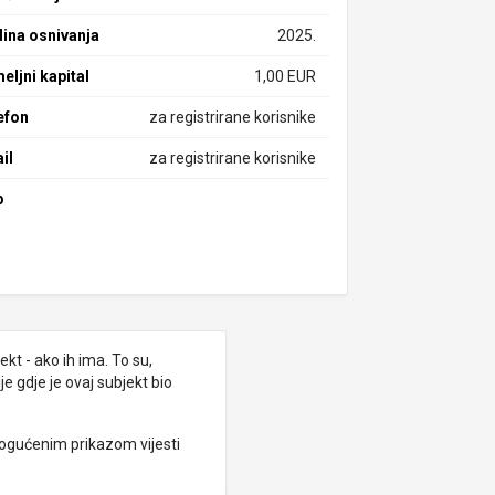
ina osnivanja
2025.
eljni kapital
1,00 EUR
efon
za registrirane korisnike
il
za registrirane korisnike
b
kt - ako ih ima. To su,
e gdje je ovaj subjekt bio
ogućenim prikazom vijesti