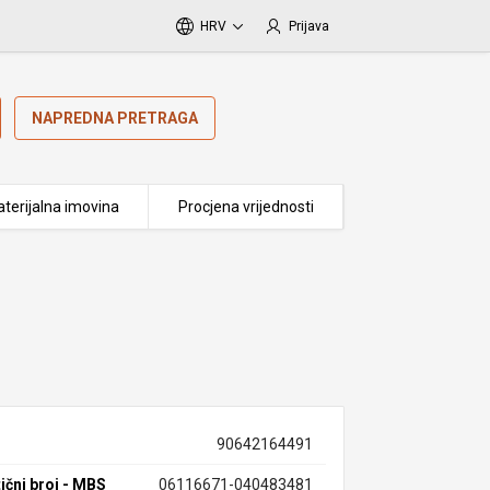
HRV
Prijava
NAPREDNA PRETRAGA
terijalna imovina
Procjena vrijednosti
90642164491
ični broj - MBS
06116671-040483481