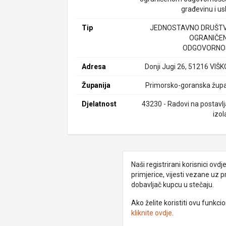
građevinu i us
Tip
JEDNOSTAVNO DRUŠTV
OGRANIČE
ODGOVORNO
Adresa
Donji Jugi 26, 51216 VIŠ
Županija
Primorsko-goranska župa
Djelatnost
43230 - Radovi na postavlj
izol
Naši registrirani korisnici ovd
primjerice, vijesti vezane uz 
dobavljač kupcu u stečaju.
Ako želite koristiti ovu funkc
kliknite ovdje
.