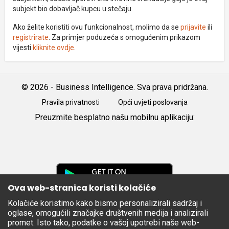
subjekt bio dobavljač kupcu u stečaju.
Ako želite koristiti ovu funkcionalnost, molimo da se
prijavite
ili
registrirate
. Za primjer poduzeća s omogućenim prikazom
vijesti
kliknite ovdje
.
© 2026 - Business Intelligence. Sva prava pridržana.
Pravila privatnosti
Opći uvjeti poslovanja
Preuzmite besplatno našu mobilnu aplikaciju:
Android
iOS
Google
Play
Ova web-stranica koristi kolačiće
Kolačiće koristimo kako bismo personalizirali sadržaj i
Apple
oglase, omogućili značajke društvenih medija i analizirali
Store
promet. Isto tako, podatke o vašoj upotrebi naše web-