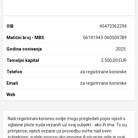
OIB
45473362294
Matični broj - MBS
06141943-060500789
Godina osnivanja
2025.
Temeljni kapital
2.500,00 EUR
Telefon
za registrirane korisnike
Email
za registrirane korisnike
Web
Naši registrirani korisnici ovdje mogu pregledati popis vijesti s
oglasne ploče suda vezanih uz ovaj subjekt - ako ih ima. To su,
primjerice, vijesti vezane uz provedbu ovrhe nad ovim
subjektom, sudski sporovi oko imovine ili situacije gdje je ovaj