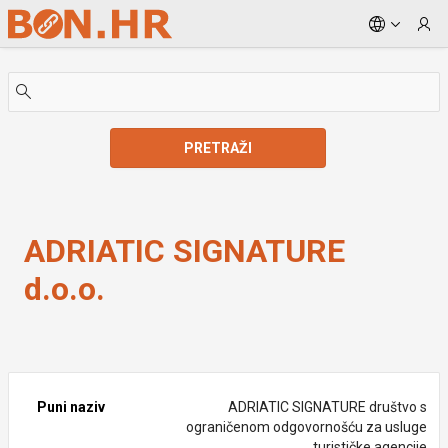
Skip to Main Content
PRETRAŽI
ADRIATIC SIGNATURE d.o.o.
ADRIATIC SIGNATURE
d.o.o.
Puni naziv
ADRIATIC SIGNATURE društvo s
ograničenom odgovornošću za usluge
turističke agencije