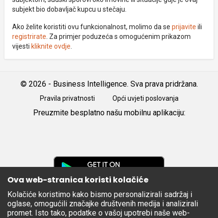
subjekt bio dobavljač kupcu u stečaju.
Ako želite koristiti ovu funkcionalnost, molimo da se
prijavite
ili
registrirate
. Za primjer poduzeća s omogućenim prikazom
vijesti
kliknite ovdje
.
© 2026 - Business Intelligence. Sva prava pridržana.
Pravila privatnosti
Opći uvjeti poslovanja
Preuzmite besplatno našu mobilnu aplikaciju:
Android
iOS
Google
Play
Ova web-stranica koristi kolačiće
Kolačiće koristimo kako bismo personalizirali sadržaj i
Apple
oglase, omogućili značajke društvenih medija i analizirali
Store
promet. Isto tako, podatke o vašoj upotrebi naše web-