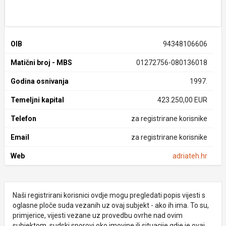
OIB
94348106606
Matični broj - MBS
01272756-080136018
Godina osnivanja
1997.
Temeljni kapital
423.250,00 EUR
Telefon
za registrirane korisnike
Email
za registrirane korisnike
Web
adriateh.hr
Naši registrirani korisnici ovdje mogu pregledati popis vijesti s
oglasne ploče suda vezanih uz ovaj subjekt - ako ih ima. To su,
primjerice, vijesti vezane uz provedbu ovrhe nad ovim
subjektom, sudski sporovi oko imovine ili situacije gdje je ovaj