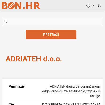
Skip to Main Content
PRETRAŽI
ADRIATEH d.o.o.
ADRIATEH d.o.o.
Puni naziv
ADRIATEH društvo s ograničenom
odgovornošću za zastupanje, trgovinu i
usluge
Tip
D.O.O. PREMA ZAKONU O TRGOVAČKIM