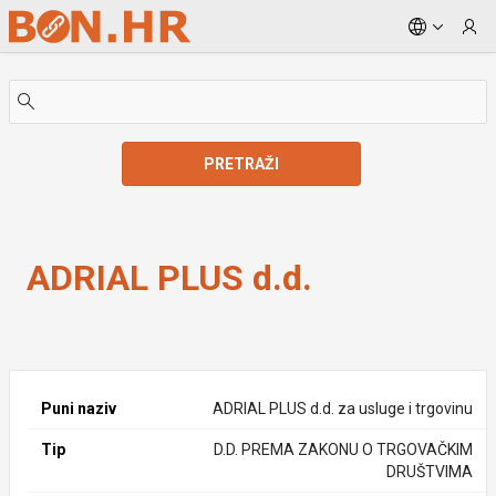
Skip to Main Content
PRETRAŽI
ADRIAL PLUS d.d.
ADRIAL PLUS d.d.
Puni naziv
ADRIAL PLUS d.d. za usluge i trgovinu
Tip
D.D. PREMA ZAKONU O TRGOVAČKIM
DRUŠTVIMA