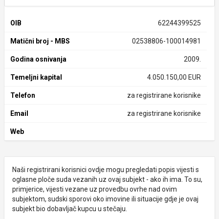
OIB
62244399525
Matični broj - MBS
02538806-100014981
Godina osnivanja
2009.
Temeljni kapital
4.050.150,00 EUR
Telefon
za registrirane korisnike
Email
za registrirane korisnike
Web
Naši registrirani korisnici ovdje mogu pregledati popis vijesti s
oglasne ploče suda vezanih uz ovaj subjekt - ako ih ima. To su,
primjerice, vijesti vezane uz provedbu ovrhe nad ovim
subjektom, sudski sporovi oko imovine ili situacije gdje je ovaj
subjekt bio dobavljač kupcu u stečaju.