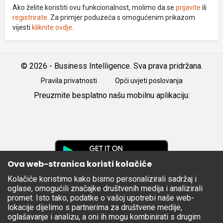
Ako želite koristiti ovu funkcionalnost, molimo da se
prijavite
ili
registrirate
. Za primjer poduzeća s omogućenim prikazom
vijesti
kliknite ovdje
.
© 2026 - Business Intelligence. Sva prava pridržana.
Pravila privatnosti
Opći uvjeti poslovanja
Preuzmite besplatno našu mobilnu aplikaciju:
Android
iOS
Google
Play
Ova web-stranica koristi kolačiće
Kolačiće koristimo kako bismo personalizirali sadržaj i
Apple
oglase, omogućili značajke društvenih medija i analizirali
Store
promet. Isto tako, podatke o vašoj upotrebi naše web-
lokacije dijelimo s partnerima za društvene medije,
oglašavanje i analizu, a oni ih mogu kombinirati s drugim