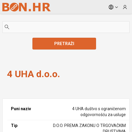
Skip to Main Content
PRETRAŽI
4 UHA d.o.o.
4 UHA d.o.o.
Puni naziv
4 UHA duštvo s ograničenom
odgovornošću za usluge
Tip
D.O.O. PREMA ZAKONU O TRGOVAČKIM
DRUŠTVIMA