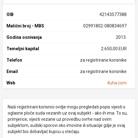
OIB
42143577388
Matični broj - MBS
02991802-080834697
Godina osnivanja
2013.
Temeljni kapital
2.650,00 EUR
Telefon
za registrirane korisnike
Email
za registrirane korisnike
Web
4uha.com
Naši registrirani korisnici ovdje mogu pregledati popis vijesti s
oglasne ploče suda vezanih uz ovaj subjekt - ako ih ima. To su,
primjerice, vijesti vezane uz provedbu ovrhe nad ovim
subjektom, sudski sporovi oko imovine ili situacije gdje je ovaj
subjekt bio dobavljač kupcu u stečaju.