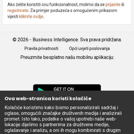
Ako želite koristiti ovu funkcionalnost, molimo da se
prijavite
ili
registrirate
. Za primjer poduzeća s omogućenim prikazom
vijesti
kliknite ovdje
.
© 2026 - Business Intelligence. Sva prava pridržana.
Pravila privatnosti
Opći uvjeti poslovanja
Preuzmite besplatno našu mobilnu aplikaciju:
Android
iOS
Google
Play
Ova web-stranica koristi kolačiće
Kolačiće koristimo kako bismo personalizirali sadržaj i
Apple
oglase, omogućili značajke društvenih medija i analizirali
Store
promet. Isto tako, podatke o vašoj upotrebi naše web-
lokacije dijelimo s partnerima za društvene medije,
oglašavanje i analizu, a oni ih mogu kombinirati s drugim