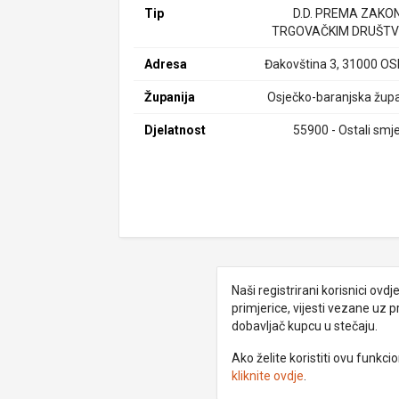
Tip
D.D. PREMA ZAKO
TRGOVAČKIM DRUŠTV
Adresa
Đakovština 3, 31000 OS
Županija
Osječko-baranjska župa
Djelatnost
55900 - Ostali smje
Naši registrirani korisnici ovd
primjerice, vijesti vezane uz 
dobavljač kupcu u stečaju.
Ako želite koristiti ovu funkc
kliknite ovdje
.