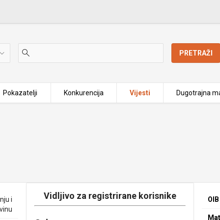
PRETRAŽI
Pokazatelji
Konkurencija
Vijesti
Dugotrajna ma
Vidljivo za registrirane korisnike
nju i
OIB
vinu
Mat