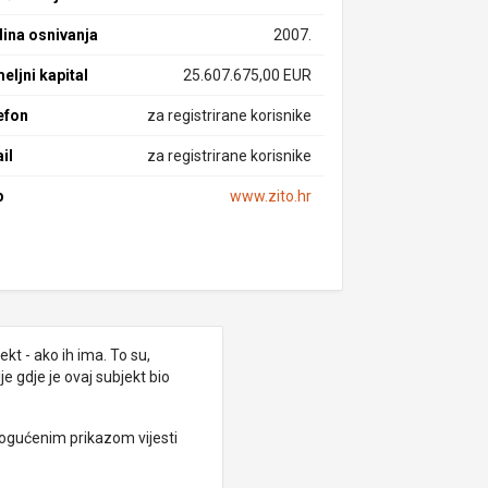
ina osnivanja
2007.
eljni kapital
25.607.675,00 EUR
efon
za registrirane korisnike
il
za registrirane korisnike
b
www.zito.hr
kt - ako ih ima. To su,
e gdje je ovaj subjekt bio
ogućenim prikazom vijesti