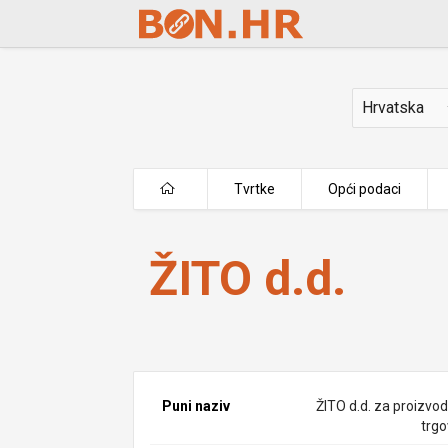
Skip to Main Content
Država
Tvrtke
Opći podaci
ŽITO d.d.
ŽITO d.d.
Puni naziv
ŽITO d.d. za proizvod
trgo