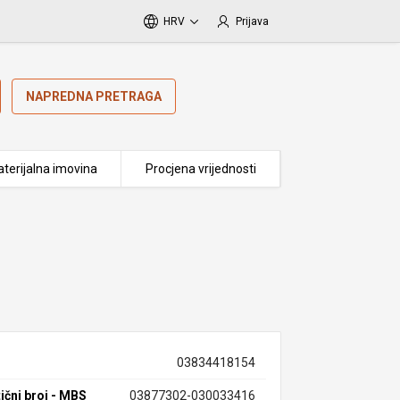
HRV
Prijava
NAPREDNA PRETRAGA
terijalna imovina
Procjena vrijednosti
03834418154
ični broj - MBS
03877302-030033416