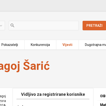
PRETRAŽI
Pokazatelji
Konkurencija
Vijesti
Dugotrajna ma
agoj Šarić
Vidljivo za registrirane korisnike
magoj
OIB
zora
Mat
32A