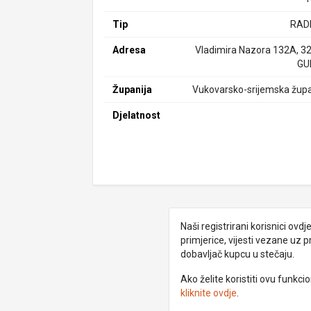
Tip
RAD
Adresa
Vladimira Nazora 132A, 3
GU
Županija
Vukovarsko-srijemska župa
Djelatnost
Naši registrirani korisnici ovd
primjerice, vijesti vezane uz 
dobavljač kupcu u stečaju.
Ako želite koristiti ovu funkc
kliknite ovdje
.