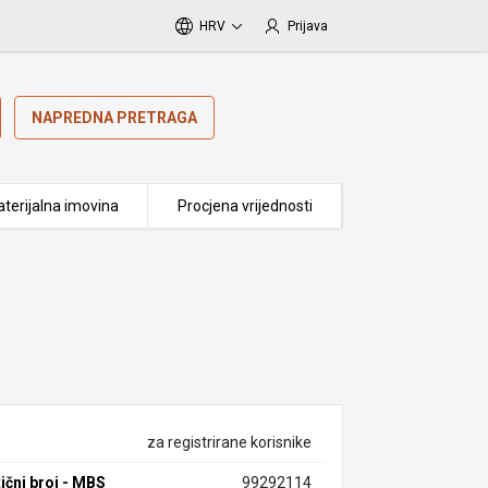
HRV
Prijava
NAPREDNA PRETRAGA
terijalna imovina
Procjena vrijednosti
za registrirane korisnike
ični broj - MBS
99292114