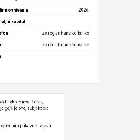
ina osnivanja
2026.
eljni kapital
-
efon
za registrirane korisnike
il
za registrirane korisnike
b
kt - ako ih ima. To su,
e gdje je ovaj subjekt bio
ogućenim prikazom vijesti