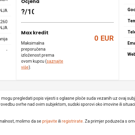
Ocjena
God
?/10
NJA
Tem
2260
NJA
Max kredit
Tel
0 EUR
nija
Maksimalna
Ema
preporučena
-
We
izloženost prema
ovom kupcu (
saznajte
više
).
je mogu pregledati popis vijesti s oglasne ploče suda vezanih uz ovaj subje
provedbu ovrhe nad ovim subjektom, sudski sporovi oko imovine ili situacij
ionalnost, molimo da se
prijavite
ili
registrirate
. Za primjer poduzeća s om