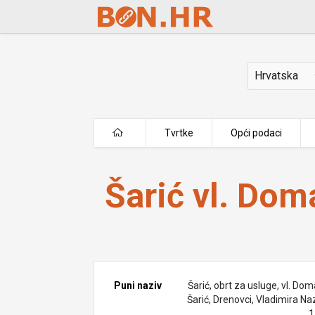
Skip to Main Content
Država
Tvrtke
Opći podaci
Šarić vl. Domagoj Šarić
Šarić vl. Dom
Puni naziv
Šarić, obrt za usluge, vl. Do
Šarić, Drenovci, Vladimira Na
1