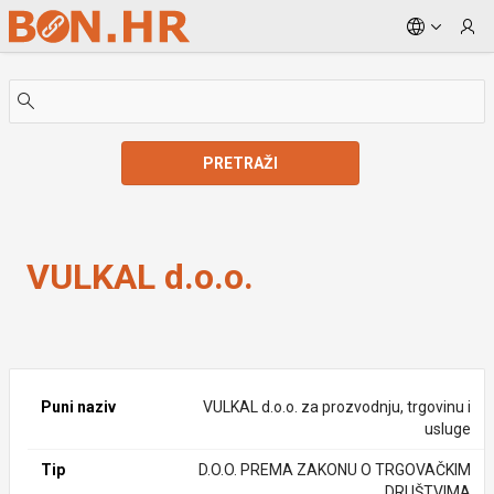
Skip to Main Content
PRETRAŽI
VULKAL d.o.o.
VULKAL d.o.o.
Puni naziv
VULKAL d.o.o. za prozvodnju, trgovinu i
usluge
Tip
D.O.O. PREMA ZAKONU O TRGOVAČKIM
DRUŠTVIMA