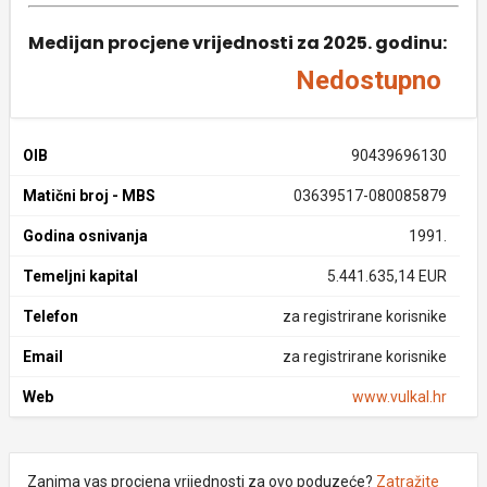
Medijan procjene vrijednosti za 2025. godinu:
Nedostupno
OIB
90439696130
Matični broj - MBS
03639517-080085879
Godina osnivanja
1991.
Temeljni kapital
5.441.635,14 EUR
Telefon
za registrirane korisnike
Email
za registrirane korisnike
Web
www.vulkal.hr
Zanima vas procjena vrijednosti za ovo poduzeće?
Zatražite