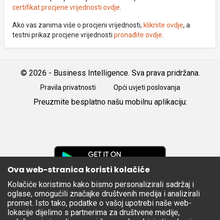
certifikat procjene vrijednosti ovdje
.
Ako vas zanima više o procjeni vrijednosti,
kliknite ovdje
, a
testni prikaz procjene vrijednosti
pronađite ovdje
.
© 2026 - Business Intelligence. Sva prava pridržana.
Pravila privatnosti
Opći uvjeti poslovanja
Preuzmite besplatno našu mobilnu aplikaciju:
Android
iOS
Google
Play
Ova web-stranica koristi kolačiće
Kolačiće koristimo kako bismo personalizirali sadržaj i
Apple
oglase, omogućili značajke društvenih medija i analizirali
Store
promet. Isto tako, podatke o vašoj upotrebi naše web-
lokacije dijelimo s partnerima za društvene medije,