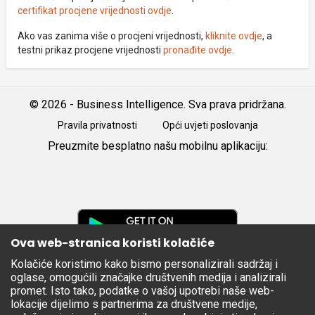
certifikat procjene vrijednosti ovdje
.
Ako vas zanima više o procjeni vrijednosti,
kliknite ovdje
, a
testni prikaz procjene vrijednosti
pronađite ovdje
.
© 2026 - Business Intelligence. Sva prava pridržana.
Pravila privatnosti
Opći uvjeti poslovanja
Preuzmite besplatno našu mobilnu aplikaciju:
Android
iOS
Google
Play
Ova web-stranica koristi kolačiće
Kolačiće koristimo kako bismo personalizirali sadržaj i
Apple
oglase, omogućili značajke društvenih medija i analizirali
Store
promet. Isto tako, podatke o vašoj upotrebi naše web-
lokacije dijelimo s partnerima za društvene medije,