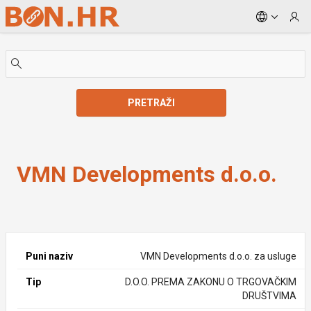
Skip to Main Content
PRETRAŽI
VMN Developments d.o.o.
VMN Developments d.o.o.
Puni naziv
VMN Developments d.o.o. za usluge
Tip
D.O.O. PREMA ZAKONU O TRGOVAČKIM
DRUŠTVIMA