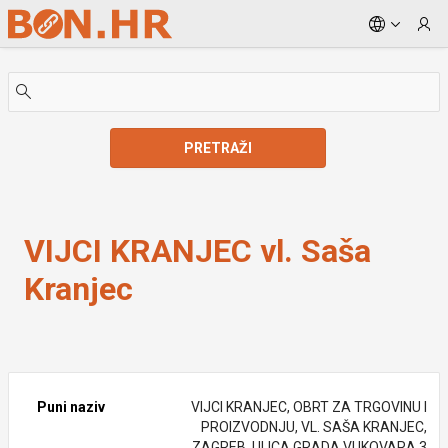
Skip to Main Content
PRETRAŽI
VIJCI KRANJEC vl. Saša Kranjec
VIJCI KRANJEC vl. Saša
Kranjec
Puni naziv
VIJCI KRANJEC, OBRT ZA TRGOVINU I
PROIZVODNJU, VL. SAŠA KRANJEC,
ZAGREB, ULICA GRADA VUKOVARA 3