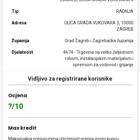
Tip
RADNJA
Adresa
ULICA GRADA VUKOVARA 3, 10000
ZAGREB
Županija
Grad Zagreb i Zagrebačka županija
Djelatnost
4674 - Trgovina na veliko željeznom
robom, instalacijskim materijalom i
opremom za vodovod i grijanje
Vidljivo za registrirane korisnike
Ocjena
?/10
Max kredit
Maksimalna preporučena izloženost prema ovom kupcu