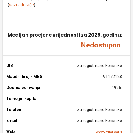
(
saznajte više
).
Medijan procjene vrijednosti za 2025. godinu:
Nedostupno
OIB
za registrirane korisnike
Matični broj - MBS
91172128
Godina osnivanja
1996.
Temeljni kapital
-
Telefon
za registrirane korisnike
Email
za registrirane korisnike
Web
www.vijci.com