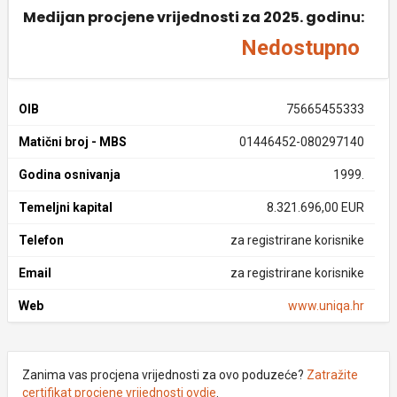
Medijan procjene vrijednosti za 2025. godinu:
Nedostupno
OIB
75665455333
Matični broj - MBS
01446452-080297140
Godina osnivanja
1999.
Temeljni kapital
8.321.696,00 EUR
Telefon
za registrirane korisnike
Email
za registrirane korisnike
Web
www.uniqa.hr
Zanima vas procjena vrijednosti za ovo poduzeće?
Zatražite
certifikat procjene vrijednosti ovdje
.