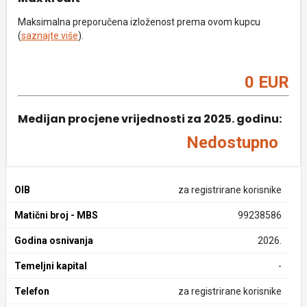
Maksimalna preporučena izloženost prema ovom kupcu
(
saznajte više
).
0 EUR
Medijan procjene vrijednosti za 2025. godinu:
Nedostupno
OIB
za registrirane korisnike
Matični broj - MBS
99238586
Godina osnivanja
2026.
Temeljni kapital
-
Telefon
za registrirane korisnike