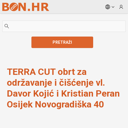
Skip to Main Content
PRETRAŽI
TERRA CUT obrt za održavanje i čišćenje vl. Davor K
TERRA CUT obrt za
održavanje i čišćenje vl.
Davor Kojić i Kristian Peran
Osijek Novogradiška 40