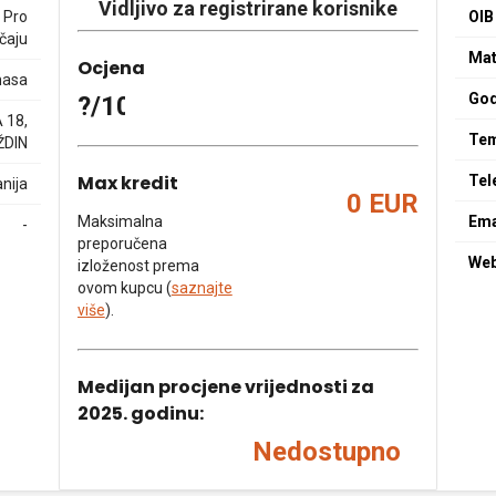
Vidljivo za registrirane korisnike
 Pro
OIB
ečaju
Mat
Ocjena
masa
God
?/10
 18,
Tem
ŽDIN
Max kredit
Tel
nija
0 EUR
Maksimalna
Ema
-
preporučena
We
izloženost prema
ovom kupcu (
saznajte
više
).
Medijan procjene vrijednosti za
2025. godinu:
Nedostupno