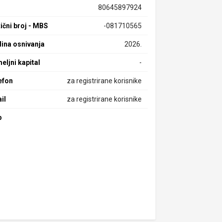
80645897924
ični broj - MBS
-081710565
ina osnivanja
2026.
eljni kapital
-
efon
za registrirane korisnike
il
za registrirane korisnike
b