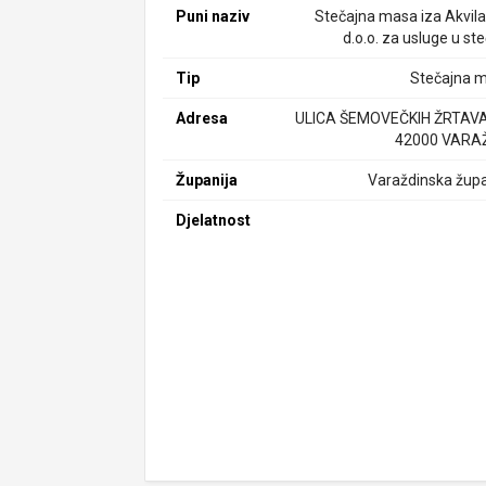
Puni naziv
Stečajna masa iza Akvila
d.o.o. za usluge u st
Tip
Stečajna 
Adresa
ULICA ŠEMOVEČKIH ŽRTAVA
42000 VARA
Županija
Varaždinska župa
Djelatnost