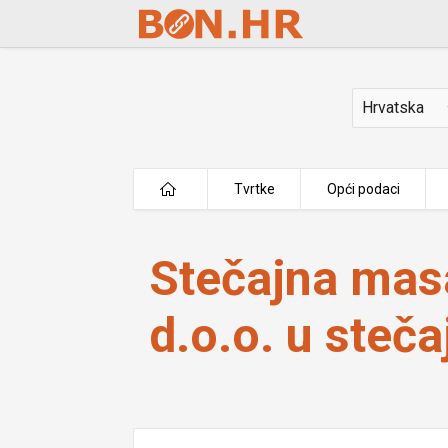
Skip to Main Content
Država
Tvrtke
Opći podaci
Stečajna masa iza Akvila Pro d.o.o. 
Stečajna masa
d.o.o. u steča