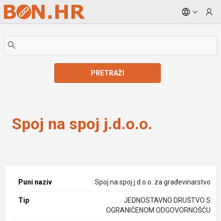
Skip to Main Content
PRETRAŽI
Spoj na spoj j.d.o.o.
Spoj na spoj j.d.o.o.
Puni naziv
Spoj na spoj j.d.o.o. za građevinarstvo
Tip
JEDNOSTAVNO DRUŠTVO S
OGRANIČENOM ODGOVORNOŠĆU