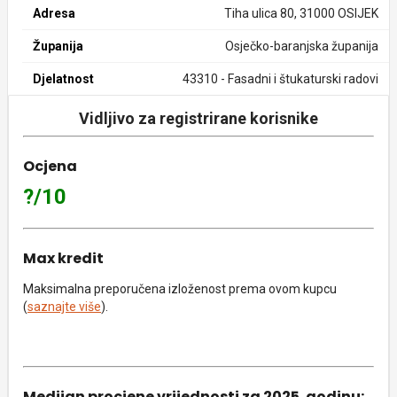
Adresa
Tiha ulica 80, 31000 OSIJEK
Županija
Osječko-baranjska županija
Djelatnost
43310 - Fasadni i štukaturski radovi
Vidljivo za registrirane korisnike
Ocjena
?/10
Max kredit
Maksimalna preporučena izloženost prema ovom kupcu
(
saznajte više
).
Medijan procjene vrijednosti za 2025. godinu: