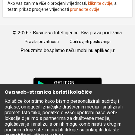
Ako vas zanima više o procjeni vrijednosti,
kliknite ovdje
, a
testni prikaz procjene vrijednosti
pronađite ovdje
.
© 2026 - Business Intelligence. Sva prava pridržana.
Pravila privatnosti
Opći uvjeti poslovanja
Preuzmite besplatno našu mobilnu aplikaciju:
Android
iOS
Google
Play
Ova web-stranica koristi kolačiće
Kolačiće koristimo kako bismo personalizirali sadržaj i
Apple
oglase, omogućili značajke društvenih medija i analizirali
Store
promet. Isto tako, podatke o vašoj upotrebi naše web-
lokacije dijelimo s partnerima za društvene medije,
oglašavanje i analizu, a oni ih mogu kombinirati s drugim
podacima koje ste im pružili ili koje su prikupili dok ste